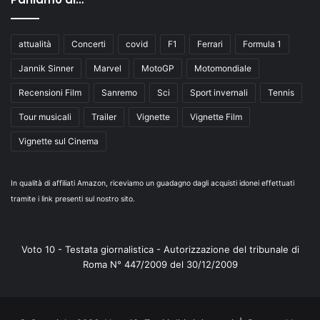
attualità
Concerti
covid
F1
Ferrari
Formula 1
Jannik Sinner
Marvel
MotoGP
Motomondiale
Recensioni Film
Sanremo
Sci
Sport invernali
Tennis
Tour musicali
Trailer
Vignette
Vignette Film
Vignette sul Cinema
In qualità di affiliati Amazon, riceviamo un guadagno dagli acquisti idonei effettuati
tramite i link presenti sul nostro sito.
Voto 10 - Testata giornalistica - Autorizzazione del tribunale di
Roma N° 447/2009 del 30/12/2009