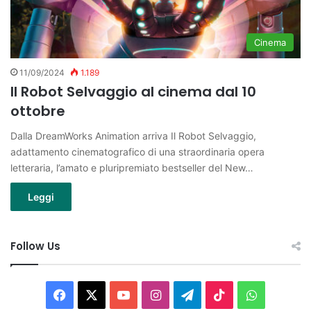
Cinema
11/09/2024
1.189
Il Robot Selvaggio al cinema dal 10
ottobre
Dalla DreamWorks Animation arriva Il Robot Selvaggio,
adattamento cinematografico di una straordinaria opera
letteraria, l’amato e pluripremiato bestseller del New…
Leggi
Follow Us
Facebook
X
You
Instagram
Telegram
TikTok
WhatsAp