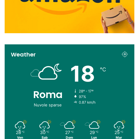
Weather
18
℃
Roma
28º - 17º
97%
0.87 km/h
Nuvole sparse
28
30
27
29
25
℃
℃
℃
℃
℃
Ven
Sab
Dom
Lun
Mar