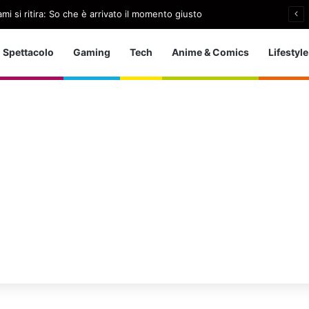
i si ritira: So che è arrivato il momento giusto
Spettacolo
Gaming
Tech
Anime & Comics
Lifestyle