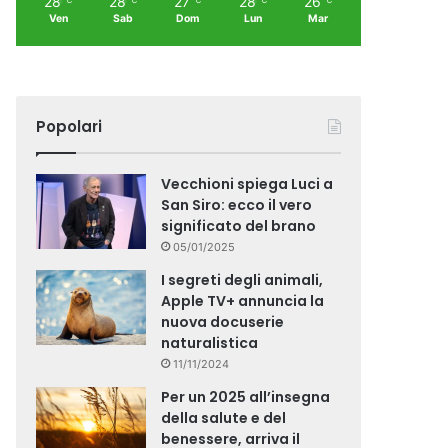
28
28
27
28
26
Ven
Sab
Dom
Lun
Mar
Popolari
Vecchioni spiega Luci a
San Siro: ecco il vero
significato del brano
05/01/2025
I segreti degli animali,
Apple TV+ annuncia la
nuova docuserie
naturalistica
11/11/2024
Per un 2025 all’insegna
della salute e del
benessere, arriva il