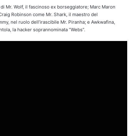
di Mr. Wolf, il fascinoso ex borseggiatore; Marc Maron
 Craig Robinson come Mr. Shark, il maestro del
y, nel ruolo dell’irascibile Mr. Piranha; e Awkwafina,
antola, la hacker soprannominata “Webs”.