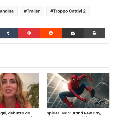
andina
Trailer
Troppo Cattivi 2
inkedIn
Tumblr
Pinterest
Reddit
Condividi via Email
Stampa
agni, debutto da
Spider-Man: Brand New Day,