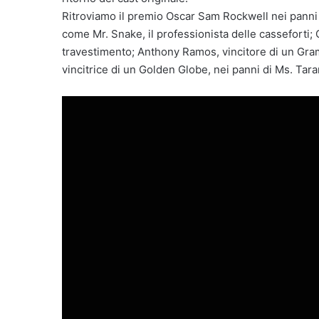
Ritroviamo il premio Oscar Sam Rockwell nei panni 
come Mr. Snake, il professionista delle casseforti;
travestimento; Anthony Ramos, vincitore di un Gramm
vincitrice di un Golden Globe, nei panni di Ms. Tar