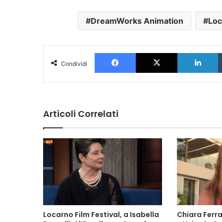
DreamWorks Animation
Loc
Facebook
X
L
Condividi
Articoli Correlati
Locarno Film Festival, a Isabella
Chiara Ferr