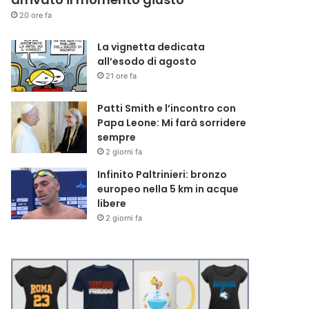
20 ore fa
La vignetta dedicata
all’esodo di agosto
21 ore fa
Patti Smith e l’incontro con
Papa Leone: Mi farà sorridere
sempre
2 giorni fa
Infinito Paltrinieri: bronzo
europeo nella 5 km in acque
libere
2 giorni fa