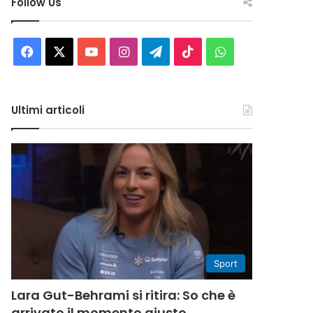
Follow Us
Facebook
X
You
Instagram
Telegram
TikTok
WhatsApp
Tube
Ultimi articoli
Sport
Lara Gut-Behrami si ritira: So che è
arrivato il momento giusto