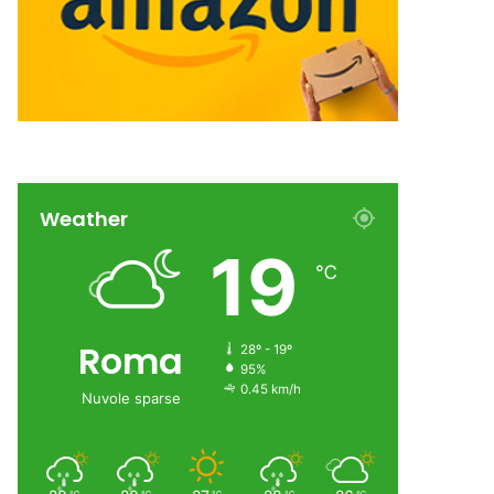
Weather
19
℃
Roma
28º - 19º
95%
0.45 km/h
Nuvole sparse
℃
℃
℃
℃
℃