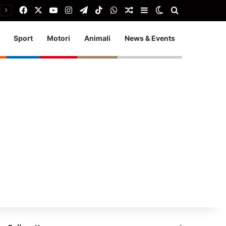
Facebook
X
You Tube
Instagram
Telegram
TikTok
WhatsApp
Articolo Random
Barra laterale
Cambia aspetto
Cerca
Sport
Motori
Animali
News & Events