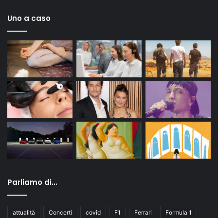
Uno a caso
Parliamo di…
attualità
Concerti
covid
F1
Ferrari
Formula 1