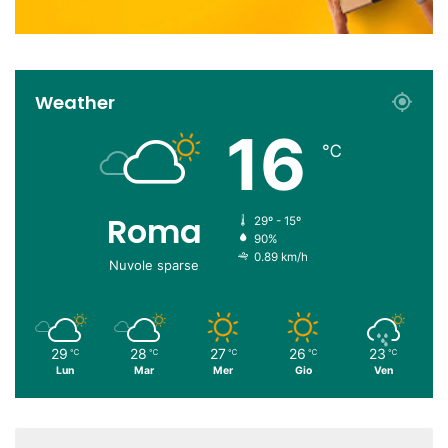
Weather
16
℃
Roma
29º - 15º
90%
0.89 km/h
Nuvole sparse
29
28
27
26
23
℃
℃
℃
℃
℃
Lun
Mar
Mer
Gio
Ven