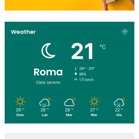
Weather
21
℃
Roma
29º - 20º
98%
1.11 km/h
Cielo sereno
29
28
28
27
22
℃
℃
℃
℃
℃
Dom
Lun
Mar
Mer
Gio