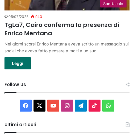
Spettacolo
05/07/2025
940
TgLa7, Cairo conferma la presenza di
Enrico Mentana
Nei giorni scorsi Enrico Mentana aveva scritto un messaggio sui
social che aveva fatto pensare a molti a un suo…
Leggi
Follow Us
Facebook
X
You
Instagram
Telegram
TikTok
WhatsAp
Tube
Ultimi articoli