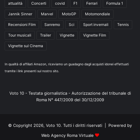
attualità
Concerti
covid
F1
Ferrari
Formula 1
Jannik Sinner
Marvel
MotoGP
Motomondiale
Recensioni Film
Sanremo
Sci
Sport invernali
Tennis
Tour musicali
Trailer
Vignette
Vignette Film
Vignette sul Cinema
In qualità di affiliati Amazon, riceviamo un guadagno dagli acquisti idonei effettuati
tramite i link presenti sul nostro sito.
Voto 10 - Testata giornalistica - Autorizzazione del tribunale di
Roma N° 447/2009 del 30/12/2009
© Copyright 2026, Voto 10. Tutti i diritti riservati | Powered by
Web Agency Roma Virtuale