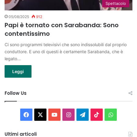
Spettacolo
05/08/2025
912
Papi è tornato con Sarabanda: Sono
contentissimo
Ci sono programmi televisivi che sono indissolubili dal proprio
conduttore. E uno di questi è certamente Sarabanda, che è
legato…
Leggi
Follow Us
Facebook
X
You
Instagram
Telegram
TikTok
WhatsAp
Tube
Ultimi articoli