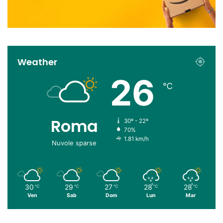
Weather
26
℃
Roma
30º - 22º
70%
1.81 km/h
Nuvole sparse
30
29
27
28
28
℃
℃
℃
℃
℃
Ven
Sab
Dom
Lun
Mar