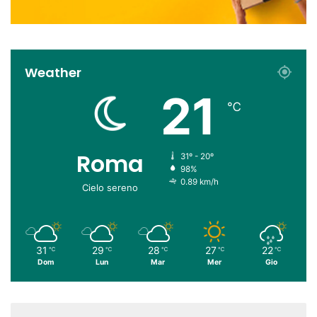
Weather
21
℃
Roma
31º - 20º
98%
0.89 km/h
Cielo sereno
31
29
28
27
22
℃
℃
℃
℃
℃
Dom
Lun
Mar
Mer
Gio