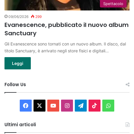
Spettacolo
09/06/2026
299
Evanescence, pubblicato il nuovo album
Sanctuary
Gli Evanescence sono tornati con un nuovo album. Il disco, dal
titolo Sanctuary, è arrivato negli store fisici e digitali…
Leggi
Follow Us
Facebook
X
You
Instagram
Telegram
TikTok
WhatsAp
Tube
Ultimi articoli