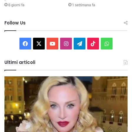
6 giorni fa
1 settimana fa
Follow Us
Facebook
X
You
Instagram
Telegram
TikTok
WhatsAp
Tube
Ultimi articoli