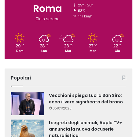
Roma
29º - 20º
98%
1.11 km/h
Cielo sereno
29
28
28
27
22
℃
℃
℃
℃
℃
Dom
Lun
Mar
Mer
Gio
Popolari
Vecchioni spiega Luci a San Siro:
ecco il vero significato del brano
05/01/2025
I segreti degli animali, Apple TV+
annuncia la nuova docuserie
naturalistica