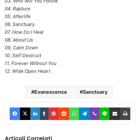
03. Who Will You Follow
04. Rapture
05. Afterlife
06. Sanctuary
07. How Do I Heal
08. About Us
09. Calm Down
10. Self Destruct
11. Forever Without You
12. Wide Open Heart
Evanescence
Sanctuary
Facebook
X
LinkedIn
Tumblr
Pinterest
Reddit
WhatsApp
Telegram
Viber
Line
Condividi via Email
Stam
Articoli Correlati