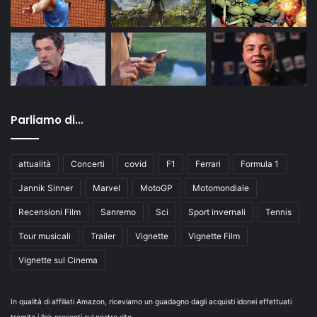
Parliamo di…
attualità
Concerti
covid
F1
Ferrari
Formula 1
Jannik Sinner
Marvel
MotoGP
Motomondiale
Recensioni Film
Sanremo
Sci
Sport invernali
Tennis
Tour musicali
Trailer
Vignette
Vignette Film
Vignette sul Cinema
In qualità di affiliati Amazon, riceviamo un guadagno dagli acquisti idonei effettuati