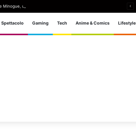
e Minogue, uscito Love Sensation (Afterhours Mix)
Spettacolo
Gaming
Tech
Anime & Comics
Lifestyle