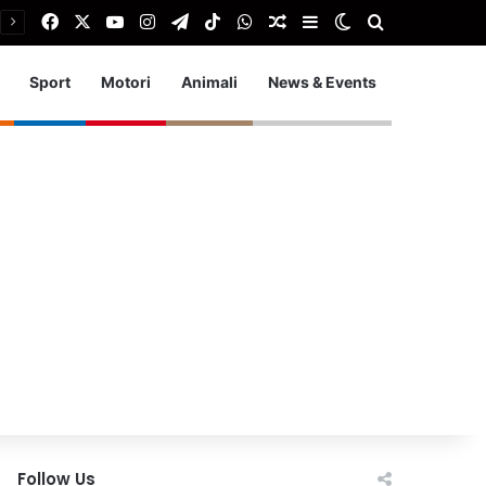
Facebook
X
You Tube
Instagram
Telegram
TikTok
WhatsApp
Articolo Random
Barra laterale
Cambia aspetto
Cerca
Sport
Motori
Animali
News & Events
Follow Us