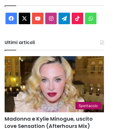
Facebook
X
You
Instagram
Telegram
TikTok
WhatsApp
Tube
Ultimi articoli
Spettacolo
Madonna e Kylie Minogue, uscito
Love Sensation (Afterhours Mix)