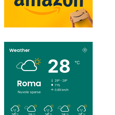
Weather
28
℃
Roma
29º - 28º
71%
0.89 km/h
Nuvole sparse
29
29
26
28
25
℃
℃
℃
℃
℃