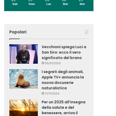
Sab
Dom
Lun
Mar
Mer
Popolari
Vecchioni spiega Luci a
San Siro: ecco il vero
significato del brano
05/01/2025
I segreti degli animali,
Apple TV+ annuncia la
nuova docuserie
naturalistica
11/11/2024
Per un 2025 all’insegna
della salute e del
benessere, arriva il