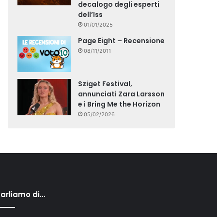
decalogo degli esperti
dell’Iss
01/01/2025
Page Eight – Recensione
08/11/2011
Sziget Festival,
annunciati Zara Larsson
e i Bring Me the Horizon
05/02/2026
arliamo di…