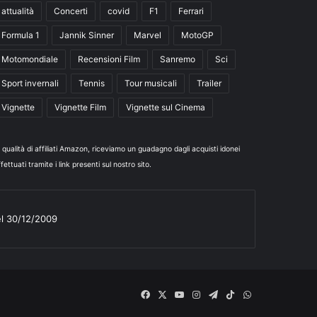
attualità
Concerti
covid
F1
Ferrari
Formula 1
Jannik Sinner
Marvel
MotoGP
Motomondiale
Recensioni Film
Sanremo
Sci
Sport invernali
Tennis
Tour musicali
Trailer
Vignette
Vignette Film
Vignette sul Cinema
n qualità di affiliati Amazon, riceviamo un guadagno dagli acquisti idonei
fettuati tramite i link presenti sul nostro sito.
el 30/12/2009
Facebook
X
You
Instagram
Telegram
TikTok
WhatsApp
Tube