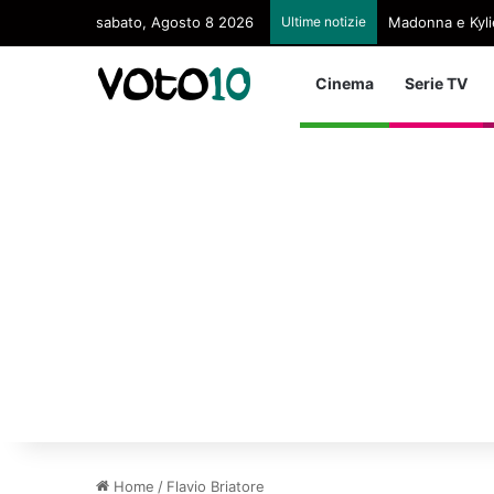
sabato, Agosto 8 2026
Ultime notizie
Madonna e Kyli
Cinema
Serie TV
Home
/
Flavio Briatore