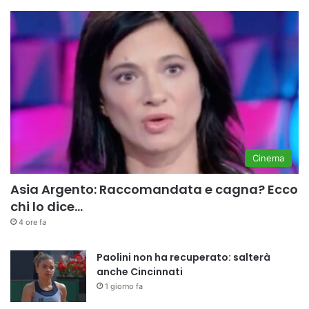
Cinema
Asia Argento: Raccomandata e cagna? Ecco
chi lo dice…
4 ore fa
Paolini non ha recuperato: salterà
anche Cincinnati
1 giorno fa