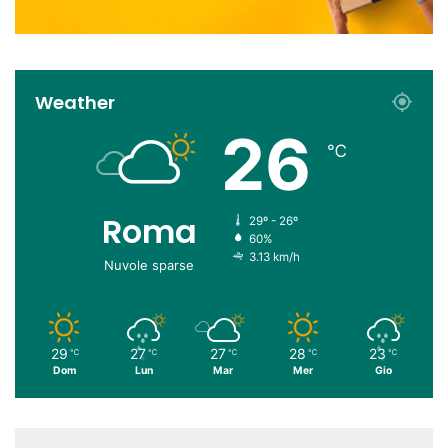
Weather
26
℃
Roma
29º - 26º
60%
3.13 km/h
Nuvole sparse
29
27
27
28
23
℃
℃
℃
℃
℃
Dom
Lun
Mar
Mer
Gio