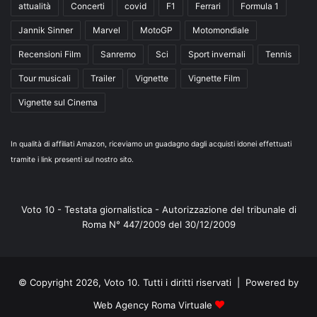
attualità
Concerti
covid
F1
Ferrari
Formula 1
Jannik Sinner
Marvel
MotoGP
Motomondiale
Recensioni Film
Sanremo
Sci
Sport invernali
Tennis
Tour musicali
Trailer
Vignette
Vignette Film
Vignette sul Cinema
In qualità di affiliati Amazon, riceviamo un guadagno dagli acquisti idonei effettuati
tramite i link presenti sul nostro sito.
Voto 10 - Testata giornalistica - Autorizzazione del tribunale di
Roma N° 447/2009 del 30/12/2009
© Copyright 2026, Voto 10. Tutti i diritti riservati | Powered by
Web Agency Roma Virtuale