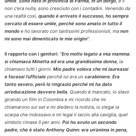
umile
.
Sono nato in provincia di Parma, in un borgo
, e lì
non c’era nulla, sono cresciuto con i contadini. Venendo da
una realtà così,
quando è arrivato il successo, ho sempre
cercato di essere umile, perché sono amato in tutto il
mondo
e ho lavorato con tantissimi professionisti, ma
non
mi sono mai dimenticato le mie origini
“.
Il rapporto con i genitori
:
“
Ero molto legato a mia mamma:
si chiamava Minetta ed era una grandissima donna
, la
chiamavo tutti i giorni.
Mio padre voleva che mi laureassi
e facessi l’ufficiale
perché lui era un
carabiniere
.
Era
tanto severo, però lo ringrazio perché mi ha dato
un’educazione davvero bella
. Quando è mancato, io stavo
girando un film in Colombia e mi ricordo che mi
chiamarono sul set e mi diedero la notizia, io slegai la
scarpa che indossavo e mi legai il laccio alla caviglia, quel
simbolo rimase lì per anni.
Poi ho avuto un secondo
padre, che è stato Anthony Quinn: era un’anima in pena,