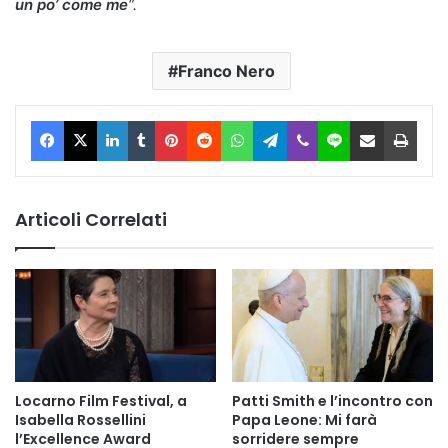
un po’ come me
“.
Franco Nero
Facebook
X
LinkedIn
Tumblr
Pinterest
Reddit
WhatsApp
Telegram
Viber
Line
Condividi via Email
Stam
Articoli Correlati
Locarno Film Festival, a
Patti Smith e l’incontro con
Isabella Rossellini
Papa Leone: Mi farà
l’Excellence Award
sorridere sempre