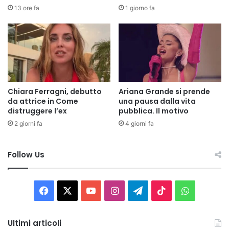
13 ore fa
1 giorno fa
Chiara Ferragni, debutto
Ariana Grande si prende
da attrice in Come
una pausa dalla vita
distruggere l’ex
pubblica. Il motivo
2 giorni fa
4 giorni fa
Follow Us
Facebook
X
You
Instagram
Telegram
TikTok
WhatsAp
Tube
Ultimi articoli