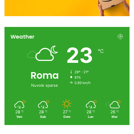
Weather
23
℃
Roma
28º - 21º
81%
0.89 km/h
Nuvole sparse
28
28
27
28
26
℃
℃
℃
℃
℃
Ven
Sab
Dom
Lun
Mar