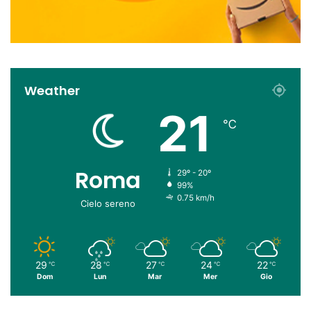
Weather
21
℃
Roma
29º - 20º
99%
0.75 km/h
Cielo sereno
29
28
27
24
22
℃
℃
℃
℃
℃
Dom
Lun
Mar
Mer
Gio