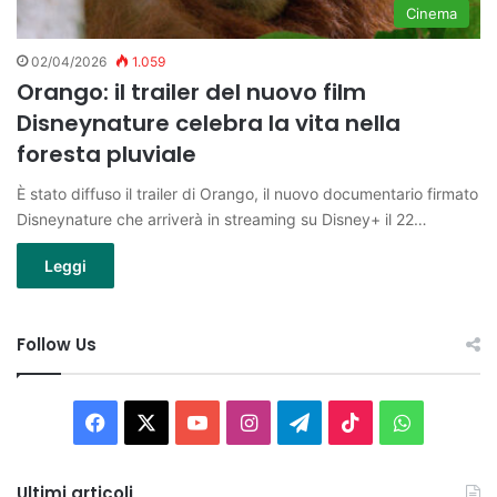
Cinema
02/04/2026
1.059
Orango: il trailer del nuovo film
Disneynature celebra la vita nella
foresta pluviale
È stato diffuso il trailer di Orango, il nuovo documentario firmato
Disneynature che arriverà in streaming su Disney+ il 22…
Leggi
Follow Us
Facebook
X
You
Instagram
Telegram
TikTok
WhatsAp
Tube
Ultimi articoli