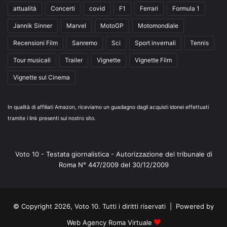
attualità
Concerti
covid
F1
Ferrari
Formula 1
Jannik Sinner
Marvel
MotoGP
Motomondiale
Recensioni Film
Sanremo
Sci
Sport invernali
Tennis
Tour musicali
Trailer
Vignette
Vignette Film
Vignette sul Cinema
In qualità di affiliati Amazon, riceviamo un guadagno dagli acquisti idonei effettuati
tramite i link presenti sul nostro sito.
Voto 10 - Testata giornalistica - Autorizzazione del tribunale di
Roma N° 447/2009 del 30/12/2009
© Copyright 2026, Voto 10. Tutti i diritti riservati | Powered by
Web Agency Roma Virtuale