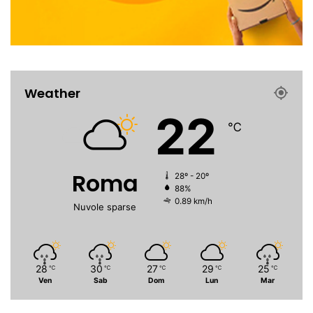
Weather
22
℃
Roma
28º - 20º
88%
0.89 km/h
Nuvole sparse
28
30
27
29
25
℃
℃
℃
℃
℃
Ven
Sab
Dom
Lun
Mar