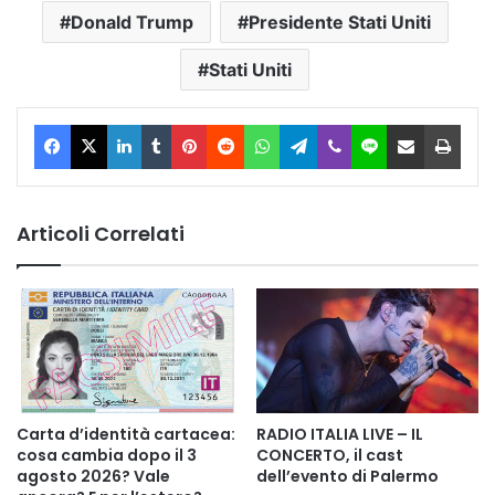
Donald Trump
Presidente Stati Uniti
Stati Uniti
Facebook
X
LinkedIn
Tumblr
Pinterest
Reddit
WhatsApp
Telegram
Viber
Line
Condividi via Email
Stam
Articoli Correlati
Carta d’identità cartacea:
RADIO ITALIA LIVE – IL
cosa cambia dopo il 3
CONCERTO, il cast
agosto 2026? Vale
dell’evento di Palermo