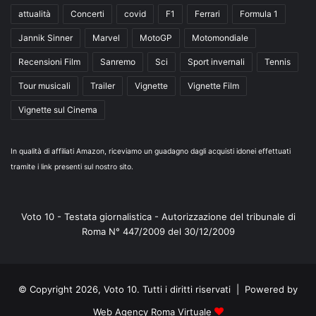
attualità
Concerti
covid
F1
Ferrari
Formula 1
Jannik Sinner
Marvel
MotoGP
Motomondiale
Recensioni Film
Sanremo
Sci
Sport invernali
Tennis
Tour musicali
Trailer
Vignette
Vignette Film
Vignette sul Cinema
In qualità di affiliati Amazon, riceviamo un guadagno dagli acquisti idonei effettuati
tramite i link presenti sul nostro sito.
Voto 10 - Testata giornalistica - Autorizzazione del tribunale di
Roma N° 447/2009 del 30/12/2009
© Copyright 2026, Voto 10. Tutti i diritti riservati | Powered by
Web Agency Roma Virtuale