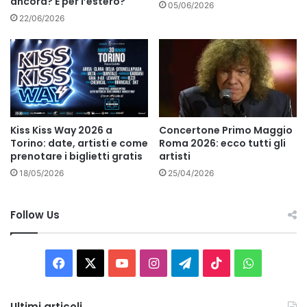
ancora? E per l’estero?
05/06/2026
22/06/2026
Kiss Kiss Way 2026 a
Concertone Primo Maggio
Torino: date, artisti e come
Roma 2026: ecco tutti gli
prenotare i biglietti gratis
artisti
18/05/2026
25/04/2026
Follow Us
Facebook
X
You
Instagram
Telegram
TikTok
WhatsAp
Tube
Ultimi articoli