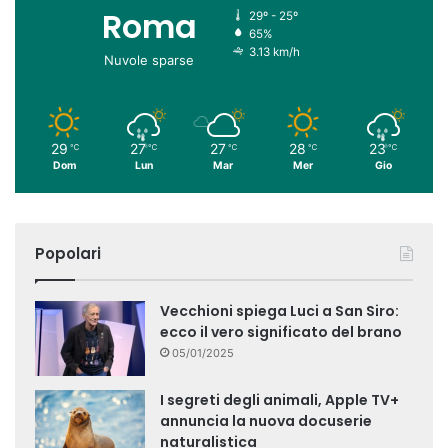
Roma
29º - 25º
65%
3.13 km/h
Nuvole sparse
29
27
27
28
23
℃
℃
℃
℃
℃
Dom
Lun
Mar
Mer
Gio
Popolari
Vecchioni spiega Luci a San Siro:
ecco il vero significato del brano
05/01/2025
I segreti degli animali, Apple TV+
annuncia la nuova docuserie
naturalistica