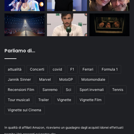
Parliamo di…
attualità
Concerti
covid
F1
Ferrari
Formula 1
Jannik Sinner
Marvel
MotoGP
Motomondiale
Recensioni Film
Sanremo
Sci
Sport invernali
Tennis
Tour musicali
Trailer
Vignette
Vignette Film
Vignette sul Cinema
In qualità di affiliati Amazon, riceviamo un guadagno dagli acquisti idonei effettuati