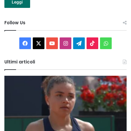
Leggi
Follow Us
Facebook
X
You
Instagram
Telegram
TikTok
WhatsAp
Tube
Ultimi articoli