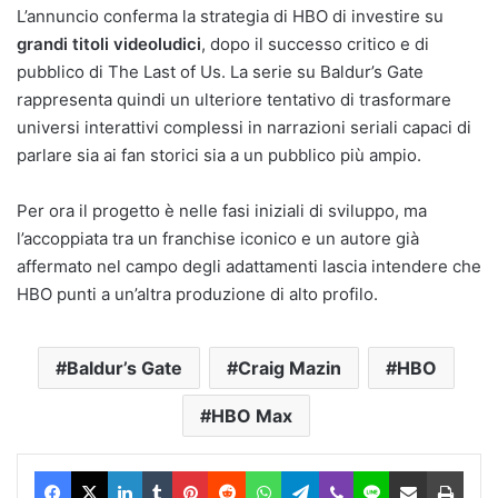
L’annuncio conferma la strategia di HBO di investire su
grandi titoli videoludici
, dopo il successo critico e di
pubblico di The Last of Us. La serie su Baldur’s Gate
rappresenta quindi un ulteriore tentativo di trasformare
universi interattivi complessi in narrazioni seriali capaci di
parlare sia ai fan storici sia a un pubblico più ampio.
Per ora il progetto è nelle fasi iniziali di sviluppo, ma
l’accoppiata tra un franchise iconico e un autore già
affermato nel campo degli adattamenti lascia intendere che
HBO punti a un’altra produzione di alto profilo.
Baldur’s Gate
Craig Mazin
HBO
HBO Max
Facebook
X
LinkedIn
Tumblr
Pinterest
Reddit
WhatsApp
Telegram
Viber
Line
Condividi via Email
Stam