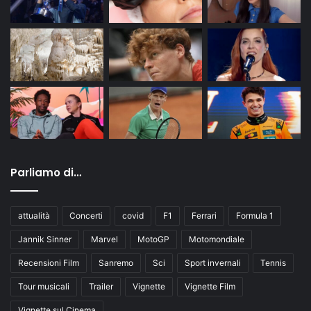
Parliamo di…
attualità
Concerti
covid
F1
Ferrari
Formula 1
Jannik Sinner
Marvel
MotoGP
Motomondiale
Recensioni Film
Sanremo
Sci
Sport invernali
Tennis
Tour musicali
Trailer
Vignette
Vignette Film
Vignette sul Cinema