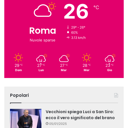
26
℃
Roma
29º - 26º
60%
3.13 km/h
Nuvole sparse
29
27
27
28
23
℃
℃
℃
℃
℃
Dom
Lun
Mar
Mer
Gio
Popolari
Vecchioni spiega Luci a San Siro:
ecco il vero significato del brano
05/01/2025