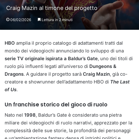
Craig Mazin al timone del progetto
06/02/2026
Lettura in 2 minuti
HBO
amplia il proprio catalogo di adattamenti tratti dal
mondo dei videogiochi annunciando lo sviluppo di una
serie TV originale ispirata a Baldur’s Gate
, uno dei titoli di
ruolo più influenti legati all’universo di
Dungeons &
Dragons
. A guidare il progetto sarà
Craig Mazin
, già co-
creatore e showrunner dell’adattamento HBO di
The Last
of Us
.
Un franchise storico del gioco di ruolo
Nato nel
1998
, Baldur’s Gate è considerato una pietra
miliare dei videogiochi di ruolo narrativi, apprezzato per la
complessità delle sue storie, la profondità dei personaggi
e un’ambientazione fantasy densa di intrighi politici e