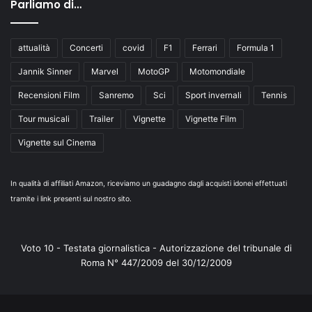
Parliamo di…
attualità
Concerti
covid
F1
Ferrari
Formula 1
Jannik Sinner
Marvel
MotoGP
Motomondiale
Recensioni Film
Sanremo
Sci
Sport invernali
Tennis
Tour musicali
Trailer
Vignette
Vignette Film
Vignette sul Cinema
In qualità di affiliati Amazon, riceviamo un guadagno dagli acquisti idonei effettuati
tramite i link presenti sul nostro sito.
Voto 10 - Testata giornalistica - Autorizzazione del tribunale di
Roma N° 447/2009 del 30/12/2009