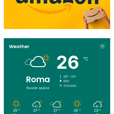
Weather
26
℃
Roma
29º - 25º
65%
3.13 km/h
Nuvole sparse
29
27
27
28
23
℃
℃
℃
℃
℃