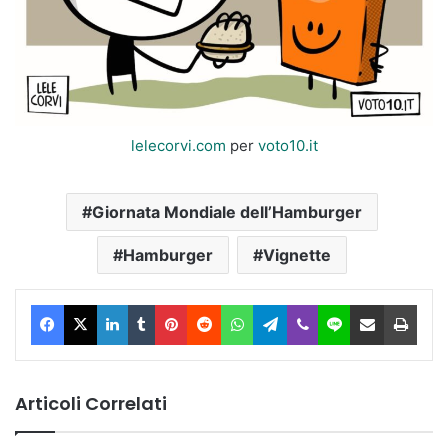
lelecorvi.com
per
voto10.it
Giornata Mondiale dell’Hamburger
Hamburger
Vignette
Facebook
X
LinkedIn
Tumblr
Pinterest
Reddit
WhatsApp
Telegram
Viber
Line
Condividi via Email
Stam
Articoli Correlati