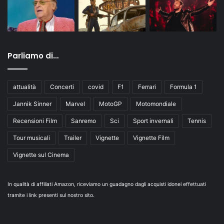
Parliamo di…
attualità
Concerti
covid
F1
Ferrari
Formula 1
Jannik Sinner
Marvel
MotoGP
Motomondiale
Recensioni Film
Sanremo
Sci
Sport invernali
Tennis
Tour musicali
Trailer
Vignette
Vignette Film
Vignette sul Cinema
In qualità di affiliati Amazon, riceviamo un guadagno dagli acquisti idonei effettuati
tramite i link presenti sul nostro sito.