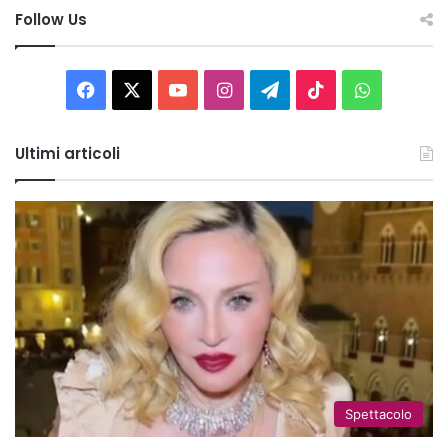
Follow Us
Facebook
X
You
Instagram
Telegram
TikTok
WhatsAp
Tube
Ultimi articoli
Spettacolo