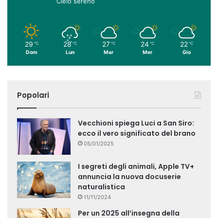
Cielo sereno
29
28
27
24
22
℃
℃
℃
℃
℃
Dom
Lun
Mar
Mer
Gio
Popolari
Vecchioni spiega Luci a San Siro:
ecco il vero significato del brano
05/01/2025
I segreti degli animali, Apple TV+
annuncia la nuova docuserie
naturalistica
11/11/2024
Per un 2025 all’insegna della