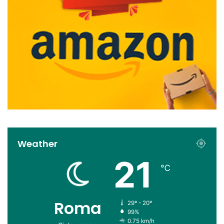
Weather
21
℃
Roma
29º - 20º
99%
0.75 km/h