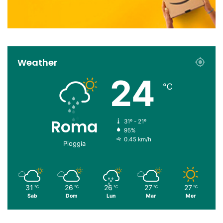
Weather
24
℃
Roma
31º - 21º
95%
0.45 km/h
Pioggia
31
26
26
27
27
℃
℃
℃
℃
℃
Sab
Dom
Lun
Mar
Mer