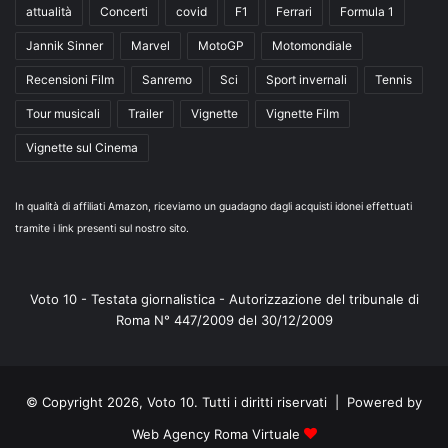
attualità
Concerti
covid
F1
Ferrari
Formula 1
Jannik Sinner
Marvel
MotoGP
Motomondiale
Recensioni Film
Sanremo
Sci
Sport invernali
Tennis
Tour musicali
Trailer
Vignette
Vignette Film
Vignette sul Cinema
In qualità di affiliati Amazon, riceviamo un guadagno dagli acquisti idonei effettuati
tramite i link presenti sul nostro sito.
Voto 10 - Testata giornalistica - Autorizzazione del tribunale di
Roma N° 447/2009 del 30/12/2009
© Copyright 2026, Voto 10. Tutti i diritti riservati | Powered by
Web Agency Roma Virtuale