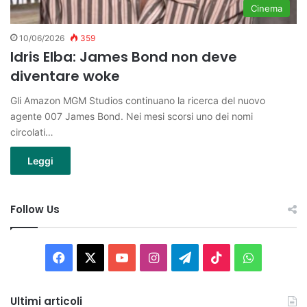
Cinema
10/06/2026
359
Idris Elba: James Bond non deve
diventare woke
Gli Amazon MGM Studios continuano la ricerca del nuovo
agente 007 James Bond. Nei mesi scorsi uno dei nomi
circolati…
Leggi
Follow Us
Facebook
X
You
Instagram
Telegram
TikTok
WhatsAp
Tube
Ultimi articoli