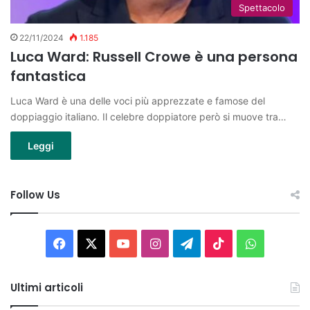
Spettacolo
22/11/2024
1.185
Luca Ward: Russell Crowe è una persona
fantastica
Luca Ward è una delle voci più apprezzate e famose del
doppiaggio italiano. Il celebre doppiatore però si muove tra…
Leggi
Follow Us
Facebook
X
You
Instagram
Telegram
TikTok
WhatsAp
Tube
Ultimi articoli