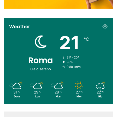
Weather
21
℃
Roma
31º - 20º
98%
0.89 km/h
Cielo sereno
31
29
28
27
22
℃
℃
℃
℃
℃
Dom
Lun
Mar
Mer
Gio