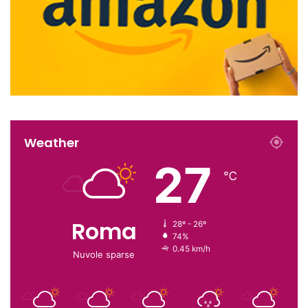
Weather
27
℃
Roma
28º - 26º
74%
0.45 km/h
Nuvole sparse