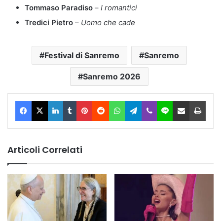
Tommaso Paradiso
–
I romantici
Tredici Pietro
–
Uomo che cade
Festival di Sanremo
Sanremo
Sanremo 2026
Facebook
X
LinkedIn
Tumblr
Pinterest
Reddit
WhatsApp
Telegram
Viber
Line
Condividi via Email
Stam
Articoli Correlati