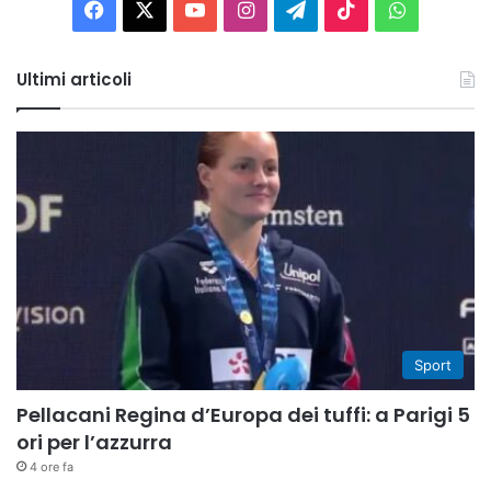
Facebook
X
You
Instagram
Telegram
TikTok
WhatsAp
Tube
Ultimi articoli
Sport
Pellacani Regina d’Europa dei tuffi: a Parigi 5
ori per l’azzurra
4 ore fa