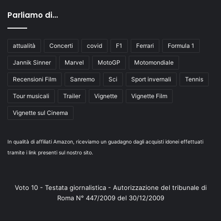
Parliamo di…
attualità
Concerti
covid
F1
Ferrari
Formula 1
Jannik Sinner
Marvel
MotoGP
Motomondiale
Recensioni Film
Sanremo
Sci
Sport invernali
Tennis
Tour musicali
Trailer
Vignette
Vignette Film
Vignette sul Cinema
In qualità di affiliati Amazon, riceviamo un guadagno dagli acquisti idonei effettuati
tramite i link presenti sul nostro sito.
Voto 10 - Testata giornalistica - Autorizzazione del tribunale di
Roma N° 447/2009 del 30/12/2009