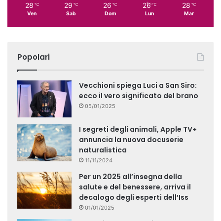
28
29
26
26
28
℃
℃
℃
℃
℃
Ven
Sab
Dom
Lun
Mar
Popolari
Vecchioni spiega Luci a San Siro:
ecco il vero significato del brano
05/01/2025
I segreti degli animali, Apple TV+
annuncia la nuova docuserie
naturalistica
11/11/2024
Per un 2025 all’insegna della
salute e del benessere, arriva il
decalogo degli esperti dell’Iss
01/01/2025