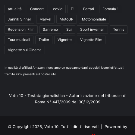
attualità
Concerti
covid
F1
Ferrari
Formula 1
Jannik Sinner
Marvel
MotoGP
Motomondiale
Recensioni Film
Sanremo
Sci
Sport invernali
Tennis
Tour musicali
Trailer
Vignette
Vignette Film
Vignette sul Cinema
In qualità di affiliati Amazon, riceviamo un guadagno dagli acquisti idonei effettuati
tramite i link presenti sul nostro sito.
Voto 10 - Testata giornalistica - Autorizzazione del tribunale di
Roma N° 447/2009 del 30/12/2009
© Copyright 2026, Voto 10. Tutti i diritti riservati | Powered by