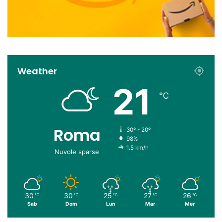
Weather
21
℃
Roma
30º - 20º
98%
1.5 km/h
Nuvole sparse
30
30
25
27
26
℃
℃
℃
℃
℃
Sab
Dom
Lun
Mar
Mer