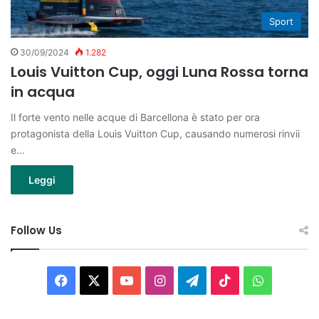
Sport
30/09/2024
1.282
Louis Vuitton Cup, oggi Luna Rossa torna
in acqua
Il forte vento nelle acque di Barcellona è stato per ora
protagonista della Louis Vuitton Cup, causando numerosi rinvii
e…
Leggi
Follow Us
Facebook
X
You
Instagram
Telegram
TikTok
WhatsAp
Tube