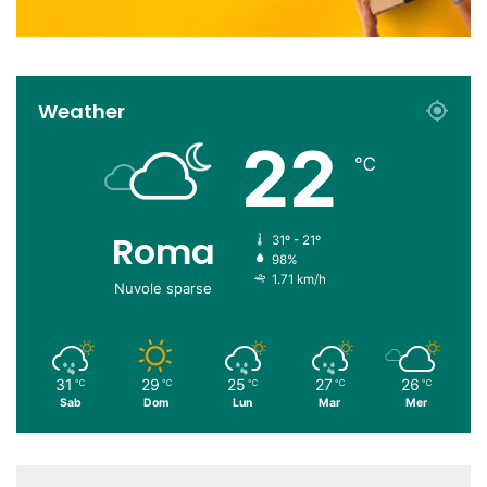
Weather
22
℃
Roma
31º - 21º
98%
1.71 km/h
Nuvole sparse
31
29
25
27
26
℃
℃
℃
℃
℃
Sab
Dom
Lun
Mar
Mer