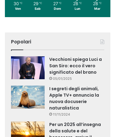
30
29
27
28
28
℃
℃
℃
℃
℃
Ven
Sab
Dom
Lun
Mar
Popolari
Vecchioni spiega Luci a
San Siro: ecco il vero
significato del brano
05/01/2025
I segreti degli animali,
Apple TV+ annuncia la
nuova docuserie
naturalistica
11/11/2024
Per un 2025 all’insegna
della salute e del