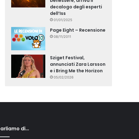
benessere, arriva il
decalogo degli esperti
dell’Iss
01/01/2025
Page Eight – Recensione
08/11/2011
Sziget Festival,
annunciati Zara Larsson
e i Bring Me the Horizon
05/02/2026
arliamo di…