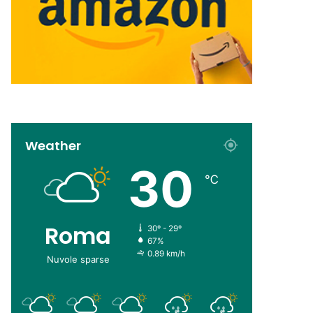
Weather
30
℃
Roma
30º - 29º
67%
0.89 km/h
Nuvole sparse