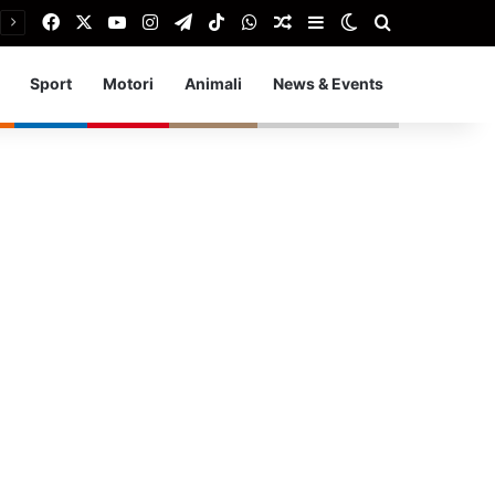
Facebook
X
You Tube
Instagram
Telegram
TikTok
WhatsApp
Articolo Random
Barra laterale
Cambia aspetto
Cerca
Sport
Motori
Animali
News & Events