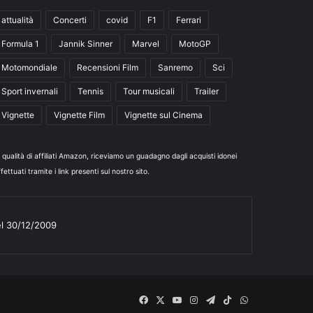
attualità
Concerti
covid
F1
Ferrari
Formula 1
Jannik Sinner
Marvel
MotoGP
Motomondiale
Recensioni Film
Sanremo
Sci
Sport invernali
Tennis
Tour musicali
Trailer
Vignette
Vignette Film
Vignette sul Cinema
n qualità di affiliati Amazon, riceviamo un guadagno dagli acquisti idonei
fettuati tramite i link presenti sul nostro sito.
el 30/12/2009
Facebook
X
You
Instagram
Telegram
TikTok
WhatsApp