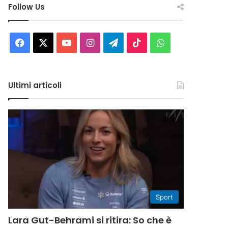
Follow Us
Facebook
X
You
Instagram
Telegram
TikTok
WhatsApp
Tube
Ultimi articoli
Sport
Lara Gut-Behrami si ritira: So che è