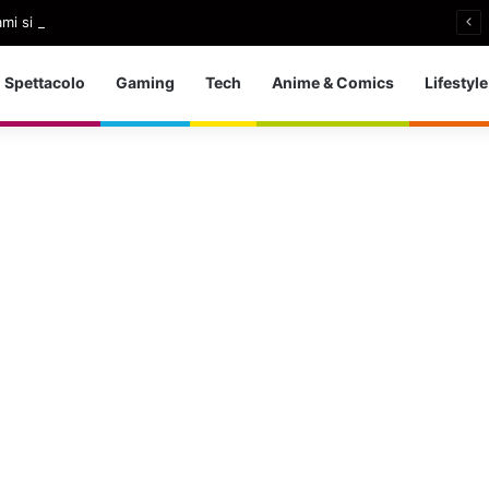
i si ritira: So che è arrivato il momento giusto
Spettacolo
Gaming
Tech
Anime & Comics
Lifestyle