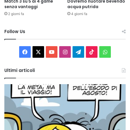
Match 3 su 5 ai 4 game
Dovremo nuotare bevendo
senza vantaggi
acqua putrida
2 giorni fa
4 giorni fa
Follow Us
Facebook
X
You
Instagram
Telegram
TikTok
WhatsAp
Tube
Ultimi articoli