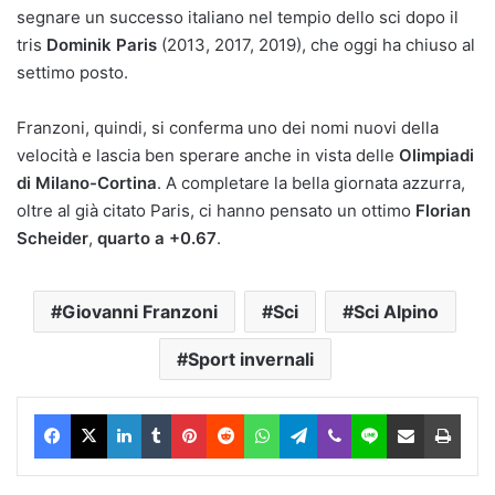
segnare un successo italiano nel tempio dello sci dopo il
tris
Dominik Paris
(2013, 2017, 2019), che oggi ha chiuso al
settimo posto.
Franzoni, quindi, si conferma uno dei nomi nuovi della
velocità e lascia ben sperare anche in vista delle
Olimpiadi
di Milano-Cortina
. A completare la bella giornata azzurra,
oltre al già citato Paris, ci hanno pensato un ottimo
Florian
Scheider
,
quarto a +0.67
.
Giovanni Franzoni
Sci
Sci Alpino
Sport invernali
Facebook
X
LinkedIn
Tumblr
Pinterest
Reddit
WhatsApp
Telegram
Viber
Line
Condividi via Email
Stam