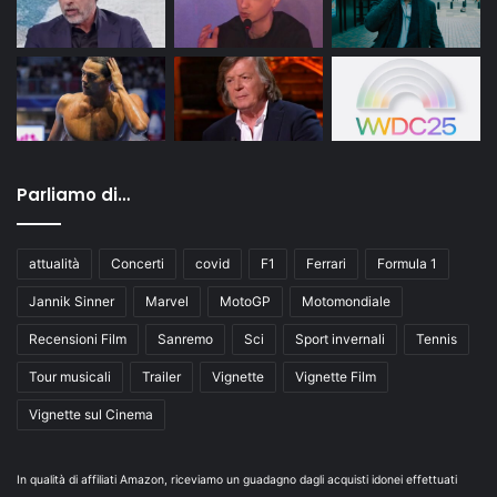
Parliamo di…
attualità
Concerti
covid
F1
Ferrari
Formula 1
Jannik Sinner
Marvel
MotoGP
Motomondiale
Recensioni Film
Sanremo
Sci
Sport invernali
Tennis
Tour musicali
Trailer
Vignette
Vignette Film
Vignette sul Cinema
In qualità di affiliati Amazon, riceviamo un guadagno dagli acquisti idonei effettuati