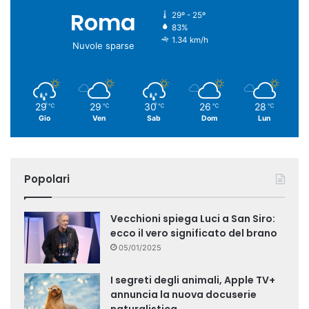
Roma
29º - 25º
83%
1.34 km/h
Nuvole sparse
29
29
30
26
28
℃
℃
℃
℃
℃
Gio
Ven
Sab
Dom
Lun
Popolari
Vecchioni spiega Luci a San Siro:
ecco il vero significato del brano
05/01/2025
I segreti degli animali, Apple TV+
annuncia la nuova docuserie