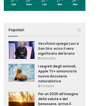
31
29
25
27
26
Sab
Dom
Lun
Mar
Mer
Popolari
Vecchioni spiega Luci a
San Siro: ecco il vero
significato del brano
05/01/2025
I segreti degli animali,
Apple TV+ annuncia la
nuova docuserie
naturalistica
11/11/2024
Per un 2025 all’insegna
della salute e del
benessere, arriva il