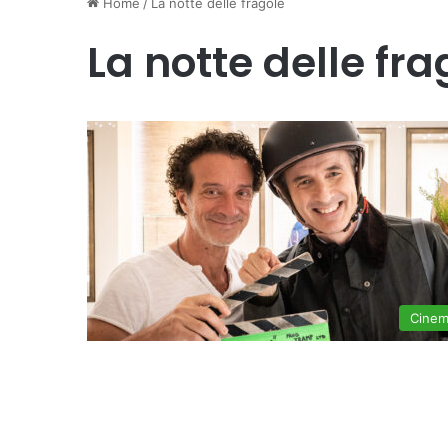
Home
/
La notte delle fragole
La notte delle fra
Cine