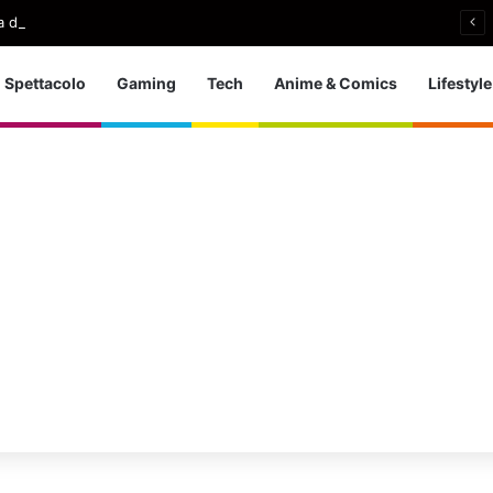
 d’Europa dei tuffi: a Parigi 5 ori per l’azzurra
Spettacolo
Gaming
Tech
Anime & Comics
Lifestyle