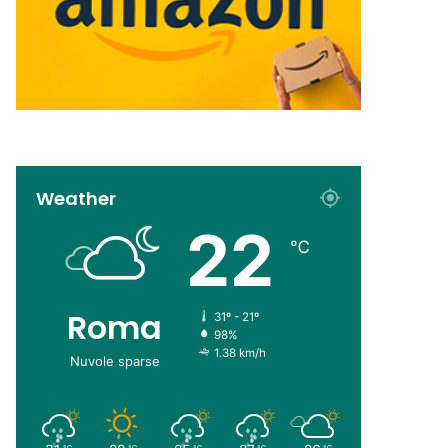
Weather
22
℃
Roma
31º - 21º
98%
1.38 km/h
Nuvole sparse
℃
℃
℃
℃
℃