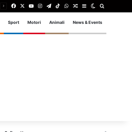
Facebook
X
You Tube
Instagram
Telegram
TikTok
WhatsApp
Articolo Random
Barra laterale
Cambia aspetto
Cerca
Sport
Motori
Animali
News & Events