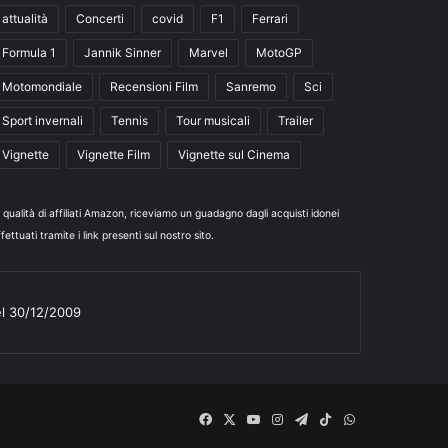
attualità
Concerti
covid
F1
Ferrari
Formula 1
Jannik Sinner
Marvel
MotoGP
Motomondiale
Recensioni Film
Sanremo
Sci
Sport invernali
Tennis
Tour musicali
Trailer
Vignette
Vignette Film
Vignette sul Cinema
n qualità di affiliati Amazon, riceviamo un guadagno dagli acquisti idonei
fettuati tramite i link presenti sul nostro sito.
el 30/12/2009
Facebook
X
You
Instagram
Telegram
TikTok
WhatsApp
Tube