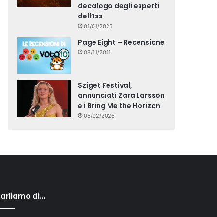
decalogo degli esperti
dell’Iss
01/01/2025
Page Eight – Recensione
08/11/2011
Sziget Festival,
annunciati Zara Larsson
e i Bring Me the Horizon
05/02/2026
arliamo di…