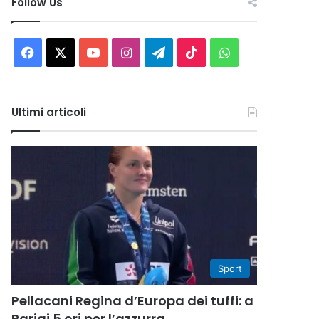
Follow Us
Facebook
X
You
Instagram
Telegram
TikTok
WhatsApp
Tube
Ultimi articoli
Sport
Pellacani Regina d’Europa dei tuffi: a
Parigi 5 ori per l’azzurra