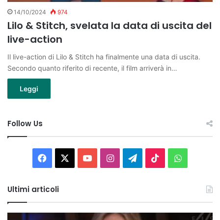
14/10/2024
974
Lilo & Stitch, svelata la data di uscita del
live-action
Il live-action di Lilo & Stitch ha finalmente una data di uscita.
Secondo quanto riferito di recente, il film arriverà in…
Leggi
Follow Us
Facebook
X
You
Instagram
Telegram
TikTok
WhatsAp
Tube
Ultimi articoli