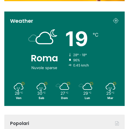
Weather
19
℃
Roma
28º - 18º
96%
0.45 km/h
Nuvole sparse
28
30
27
29
25
℃
℃
℃
℃
℃
Ven
Sab
Dom
Lun
Mar
Popolari