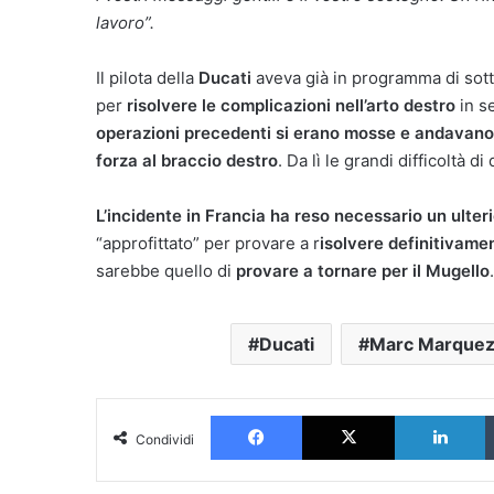
lavoro”.
Il pilota della
Ducati
aveva già in programma di sott
per
risolvere le complicazioni nell’arto destro
in s
operazioni precedenti si erano mosse e andavano 
forza al braccio destro
. Da lì le grandi difficoltà d
L’incidente in Francia ha reso necessario un ulter
“approfittato” per provare a r
isolvere definitivamen
sarebbe quello di
provare a tornare per il Mugello
.
Ducati
Marc Marque
Facebook
X
L
Condividi