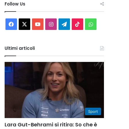
Follow Us
Facebook
X
You
Instagram
Telegram
TikTok
WhatsApp
Tube
Ultimi articoli
Sport
Lara Gut-Behrami si ritira: So che è