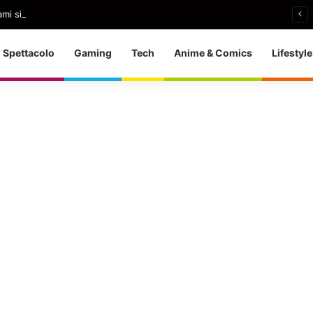
i si ritira: So che è arrivato il momento giusto
Spettacolo
Gaming
Tech
Anime & Comics
Lifestyle