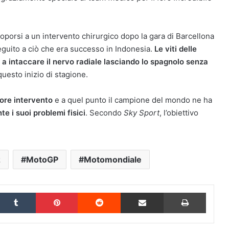
oporsi a un intervento chirurgico dopo la gara di Barcellona
eguito a ciò che era successo in Indonesia.
Le viti delle
a intaccare il nervo radiale lasciando lo spagnolo senza
i questo inizio di stagione.
iore intervento
e a quel punto il campione del mondo ne ha
te i suoi problemi fisici
. Secondo
Sky Sport
, l’obiettivo
z
MotoGP
Motomondiale
inkedIn
Tumblr
Pinterest
Reddit
Condividi via Email
Stampa