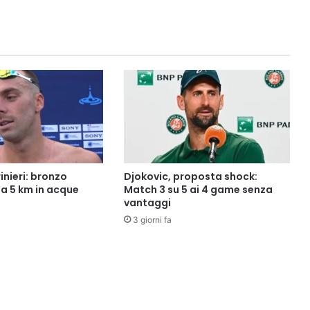
rinieri: bronzo
Djokovic, proposta shock:
la 5 km in acque
Match 3 su 5 ai 4 game senza
vantaggi
3 giorni fa