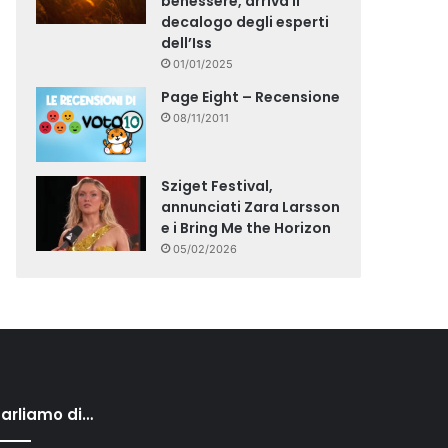
benessere, arriva il
decalogo degli esperti
dell’Iss
01/01/2025
Page Eight – Recensione
08/11/2011
Sziget Festival,
annunciati Zara Larsson
e i Bring Me the Horizon
05/02/2026
arliamo di…