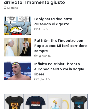
arrivato il momento giusto
13 ore fa
La vignetta dedicata
all’esodo di agosto
14 ore fa
Patti Smith e l’incontro con
Papa Leone: Mi farà sorridere
sempre
1 giorno fa
Infinito Paltrinieri: bronzo
europeo nella 5 km in acque
libere
2 giorni fa