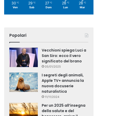
30
29
27
28
28
℃
℃
℃
℃
℃
Ven
Sab
Dom
Lun
Mar
Popolari
Vecchioni spiega Luci a
San Siro: ecco il vero
significato del brano
05/01/2025
I segreti degli animali,
Apple TV+ annuncia la
nuova docuserie
naturalistica
11/11/2024
Per un 2025 all’insegna
della salute e del