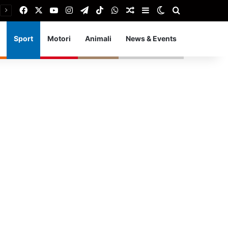
Facebook
X
You Tube
Instagram
Telegram
TikTok
WhatsApp
Articolo Random
Barra laterale
Cambia aspetto
Cerca
Sport
Motori
Animali
News & Events