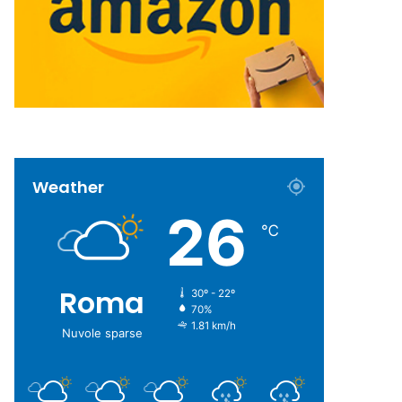
Weather
26
℃
Roma
30º - 22º
70%
1.81 km/h
Nuvole sparse