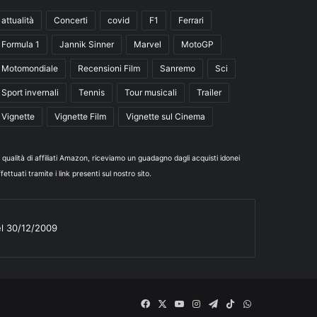
attualità
Concerti
covid
F1
Ferrari
Formula 1
Jannik Sinner
Marvel
MotoGP
Motomondiale
Recensioni Film
Sanremo
Sci
Sport invernali
Tennis
Tour musicali
Trailer
Vignette
Vignette Film
Vignette sul Cinema
n qualità di affiliati Amazon, riceviamo un guadagno dagli acquisti idonei
fettuati tramite i link presenti sul nostro sito.
el 30/12/2009
Facebook
X
You
Instagram
Telegram
TikTok
WhatsApp