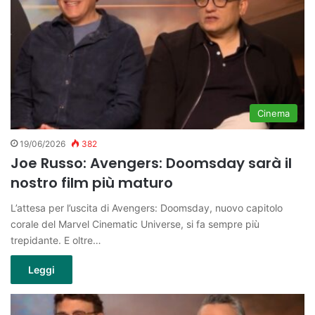
Cinema
19/06/2026
382
Joe Russo: Avengers: Doomsday sarà il
nostro film più maturo
L’attesa per l’uscita di Avengers: Doomsday, nuovo capitolo
corale del Marvel Cinematic Universe, si fa sempre più
trepidante. E oltre…
Leggi