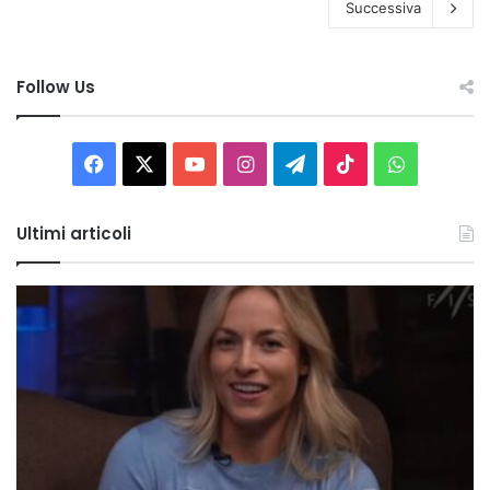
Successiva
Follow Us
Facebook
X
You
Instagram
Telegram
TikTok
WhatsAp
Tube
Ultimi articoli