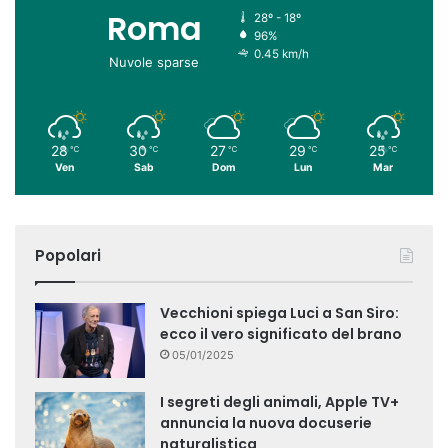
Roma
28º - 18º
96%
0.45 km/h
Nuvole sparse
28
30
27
29
25
℃
℃
℃
℃
℃
Ven
Sab
Dom
Lun
Mar
Popolari
Vecchioni spiega Luci a San Siro:
ecco il vero significato del brano
05/01/2025
I segreti degli animali, Apple TV+
annuncia la nuova docuserie
naturalistica