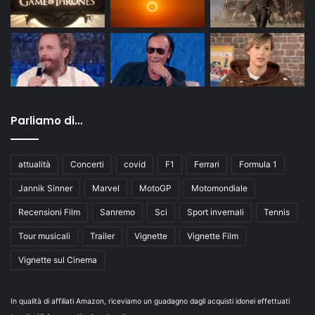
Parliamo di…
attualità
Concerti
covid
F1
Ferrari
Formula 1
Jannik Sinner
Marvel
MotoGP
Motomondiale
Recensioni Film
Sanremo
Sci
Sport invernali
Tennis
Tour musicali
Trailer
Vignette
Vignette Film
Vignette sul Cinema
In qualità di affiliati Amazon, riceviamo un guadagno dagli acquisti idonei effettuati