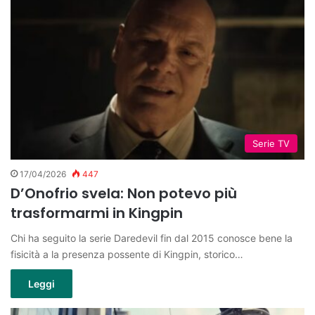
Serie TV
17/04/2026
447
D’Onofrio svela: Non potevo più
trasformarmi in Kingpin
Chi ha seguito la serie Daredevil fin dal 2015 conosce bene la
fisicità a la presenza possente di Kingpin, storico…
Leggi