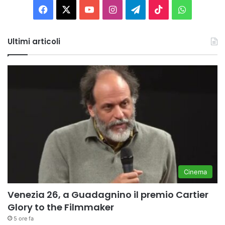
Facebook
X
You
Instagram
Telegram
TikTok
WhatsAp
Tube
Ultimi articoli
Cinema
Venezia 26, a Guadagnino il premio Cartier
Glory to the Filmmaker
5 ore fa