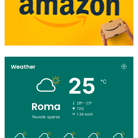
Weather
25
℃
Roma
28º - 23º
72%
1.34 km/h
Nuvole sparse