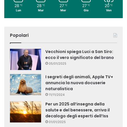
28
28
27
27
20
℃
℃
℃
℃
℃
Lun
Mar
Mer
Gio
Ven
Popolari
Vecchioni spiega Luci a San Siro:
ecco il vero significato del brano
05/01/2025
I segreti degli animali, Apple TV+
annuncia la nuova docuserie
naturalistica
11/11/2024
Per un 2025 all’insegna della
salute e del benessere, arriva il
decalogo degli esperti dell’Iss
01/01/2025