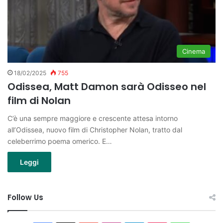
Cinema
18/02/2025
755
Odissea, Matt Damon sarà Odisseo nel
film di Nolan
C’è una sempre maggiore e crescente attesa intorno
all’Odissea, nuovo film di Christopher Nolan, tratto dal
celeberrimo poema omerico. E…
Leggi
Follow Us