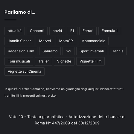
Parliamo di…
attualità
Concerti
covid
F1
Ferrari
Formula 1
Jannik Sinner
Marvel
MotoGP
Motomondiale
Recensioni Film
Sanremo
Sci
Sport invernali
Tennis
Tour musicali
Trailer
Vignette
Vignette Film
Vignette sul Cinema
In qualità di affiliati Amazon, riceviamo un guadagno dagli acquisti idonei effettuati
tramite i link presenti sul nostro sito.
Voto 10 - Testata giornalistica - Autorizzazione del tribunale di
Roma N° 447/2009 del 30/12/2009