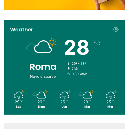
Weather
28
℃
Roma
29º - 28º
73%
0.89 km/h
Nuvole sparse
29
29
26
28
25
℃
℃
℃
℃
℃
Sab
Dom
Lun
Mar
Mer