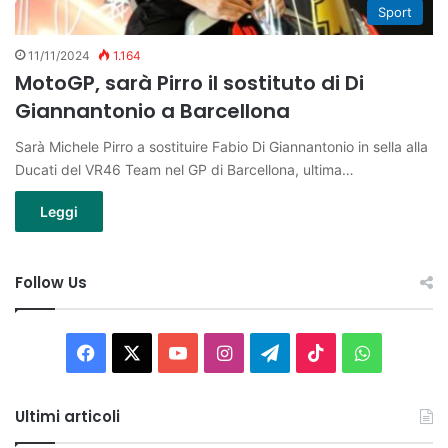
Sport
11/11/2024
1.164
MotoGP, sarà Pirro il sostituto di Di
Giannantonio a Barcellona
Sarà Michele Pirro a sostituire Fabio Di Giannantonio in sella alla
Ducati del VR46 Team nel GP di Barcellona, ultima…
Leggi
Follow Us
Facebook
X
You
Instagram
Telegram
TikTok
WhatsAp
Tube
Ultimi articoli