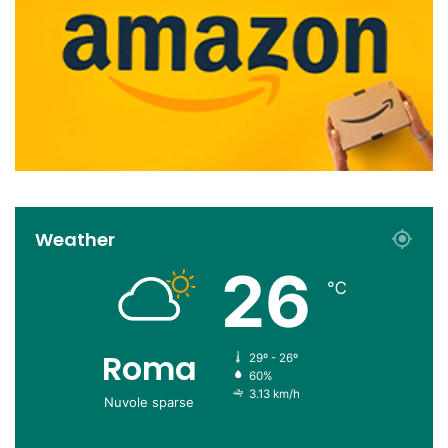
Weather
26
℃
Roma
29º - 26º
60%
3.13 km/h
Nuvole sparse