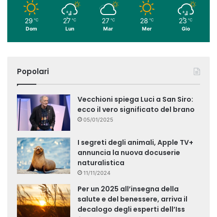
29
27
27
28
23
℃
℃
℃
℃
℃
Dom
Lun
Mar
Mer
Gio
Popolari
Vecchioni spiega Luci a San Siro:
ecco il vero significato del brano
05/01/2025
I segreti degli animali, Apple TV+
annuncia la nuova docuserie
naturalistica
11/11/2024
Per un 2025 all’insegna della
salute e del benessere, arriva il
decalogo degli esperti dell’Iss