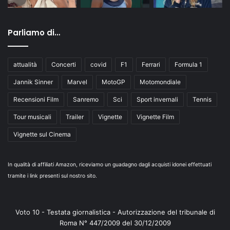
Parliamo di…
attualità
Concerti
covid
F1
Ferrari
Formula 1
Jannik Sinner
Marvel
MotoGP
Motomondiale
Recensioni Film
Sanremo
Sci
Sport invernali
Tennis
Tour musicali
Trailer
Vignette
Vignette Film
Vignette sul Cinema
In qualità di affiliati Amazon, riceviamo un guadagno dagli acquisti idonei effettuati
tramite i link presenti sul nostro sito.
Voto 10 - Testata giornalistica - Autorizzazione del tribunale di
Roma N° 447/2009 del 30/12/2009