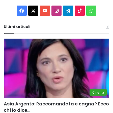
Facebook
X
You
Instagram
Telegram
TikTok
WhatsAp
Tube
Ultimi articoli
Cinema
Asia Argento: Raccomandata e cagna? Ecco
chi lo dice…