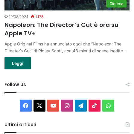
Cinema
29/08/2024
1.178
Napoleon: The Director’s Cut è ora su
Apple TV+
Apple Original Films ha annunciato oggi che “Napoleon: The
Director’s Cut” di Ridley Scott, con 48 minuti di scene inedite…
Leggi
Follow Us
Facebook
X
You
Instagram
Telegram
TikTok
WhatsAp
Tube
Ultimi articoli