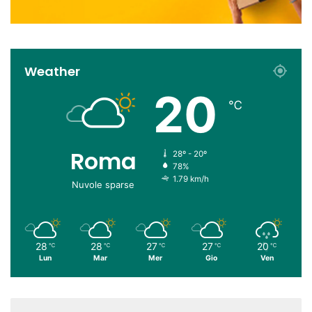
Weather
20
℃
Roma
28º - 20º
78%
1.79 km/h
Nuvole sparse
28
28
27
27
20
℃
℃
℃
℃
℃
Lun
Mar
Mer
Gio
Ven