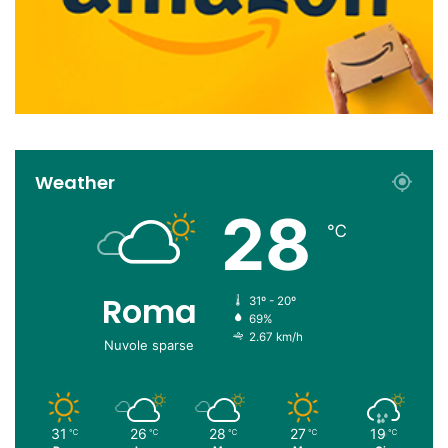
Weather
28
℃
Roma
31º - 20º
69%
2.67 km/h
Nuvole sparse
31
26
28
27
19
℃
℃
℃
℃
℃