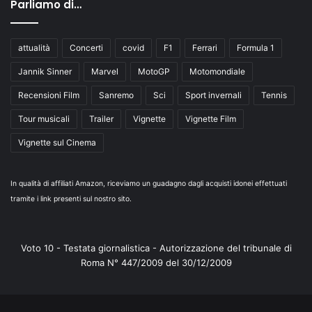
Parliamo di…
attualità
Concerti
covid
F1
Ferrari
Formula 1
Jannik Sinner
Marvel
MotoGP
Motomondiale
Recensioni Film
Sanremo
Sci
Sport invernali
Tennis
Tour musicali
Trailer
Vignette
Vignette Film
Vignette sul Cinema
In qualità di affiliati Amazon, riceviamo un guadagno dagli acquisti idonei effettuati
tramite i link presenti sul nostro sito.
Voto 10 - Testata giornalistica - Autorizzazione del tribunale di
Roma N° 447/2009 del 30/12/2009