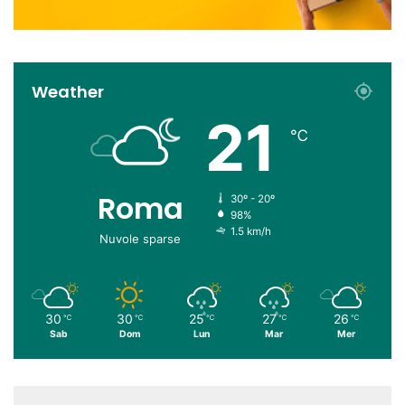
Weather
21
℃
Roma
30º - 20º
98%
1.5 km/h
Nuvole sparse
30
30
25
27
26
℃
℃
℃
℃
℃
Sab
Dom
Lun
Mar
Mer