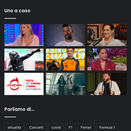
Uno a caso
Parliamo di…
attualità
Concerti
covid
F1
Ferrari
Formula 1