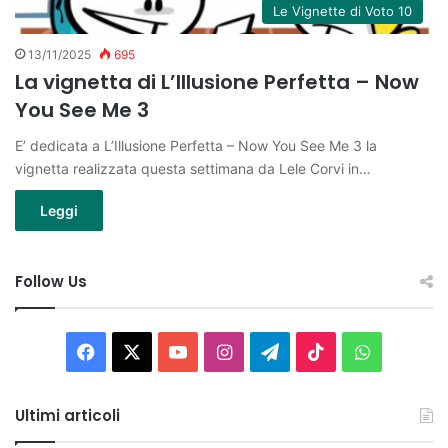
Le Vignette di Voto 10
13/11/2025
695
La vignetta di L’Illusione Perfetta – Now
You See Me 3
E’ dedicata a L’Illusione Perfetta – Now You See Me 3 la
vignetta realizzata questa settimana da Lele Corvi in…
Leggi
Follow Us
Facebook
X
You
Instagram
Telegram
TikTok
WhatsAp
Tube
Ultimi articoli