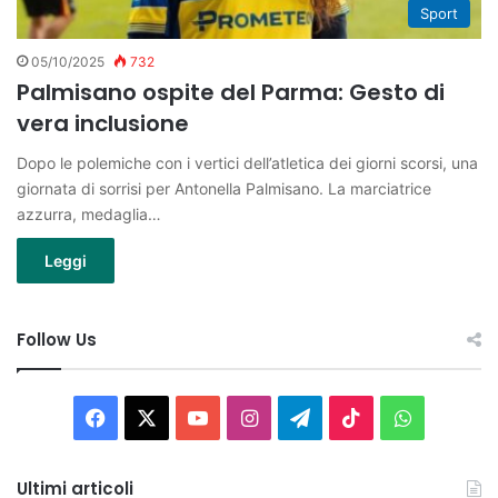
Sport
05/10/2025
732
Palmisano ospite del Parma: Gesto di
vera inclusione
Dopo le polemiche con i vertici dell’atletica dei giorni scorsi, una
giornata di sorrisi per Antonella Palmisano. La marciatrice
azzurra, medaglia…
Leggi
Follow Us
Facebook
X
You
Instagram
Telegram
TikTok
WhatsAp
Tube
Ultimi articoli