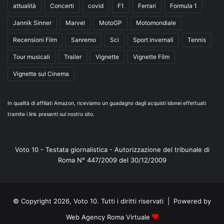
attualità
Concerti
covid
F1
Ferrari
Formula 1
Jannik Sinner
Marvel
MotoGP
Motomondiale
Recensioni Film
Sanremo
Sci
Sport invernali
Tennis
Tour musicali
Trailer
Vignette
Vignette Film
Vignette sul Cinema
In qualità di affiliati Amazon, riceviamo un guadagno dagli acquisti idonei effettuati
tramite i link presenti sul nostro sito.
Voto 10 - Testata giornalistica - Autorizzazione del tribunale di
Roma N° 447/2009 del 30/12/2009
© Copyright 2026, Voto 10. Tutti i diritti riservati | Powered by
Web Agency Roma Virtuale