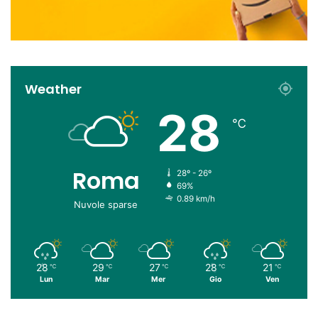
Weather
28
℃
Roma
28º - 26º
69%
0.89 km/h
Nuvole sparse
28
29
27
28
21
℃
℃
℃
℃
℃
Lun
Mar
Mer
Gio
Ven