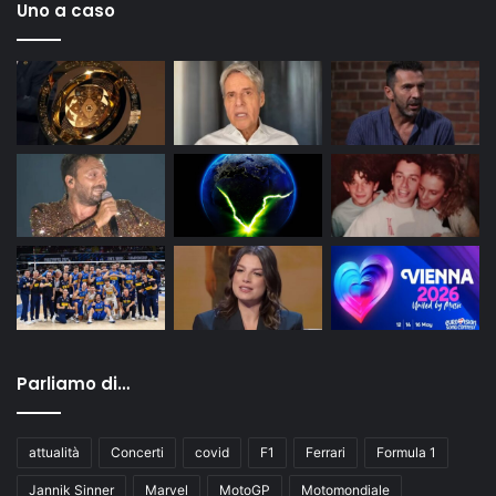
Uno a caso
Parliamo di…
attualità
Concerti
covid
F1
Ferrari
Formula 1
Jannik Sinner
Marvel
MotoGP
Motomondiale