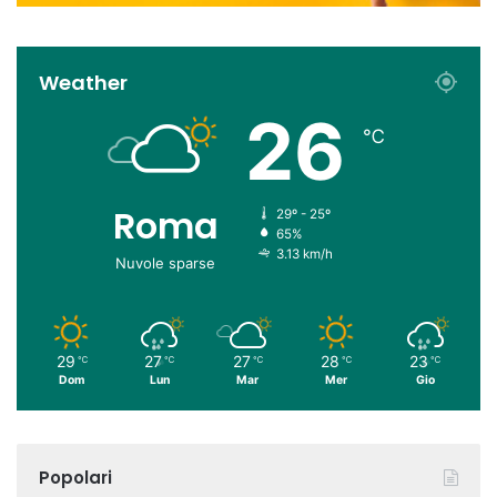
Weather
26
℃
Roma
29º - 25º
65%
3.13 km/h
Nuvole sparse
29
27
27
28
23
℃
℃
℃
℃
℃
Dom
Lun
Mar
Mer
Gio
Popolari