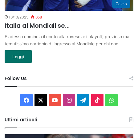
Calcio
16/10/2025
658
Italia ai Mondiali se…
E adesso comincia il conto alla rovescia: i playoff, prezioso ma
temutissimo corridoio di ingresso al Mondiale per chi non…
Leggi
Follow Us
Facebook
X
You
Instagram
Telegram
TikTok
WhatsAp
Tube
Ultimi articoli