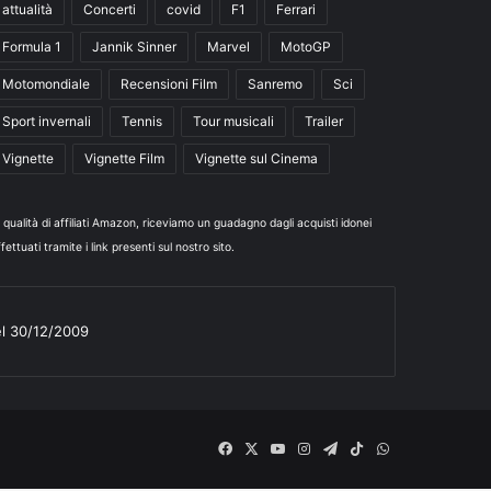
attualità
Concerti
covid
F1
Ferrari
Formula 1
Jannik Sinner
Marvel
MotoGP
Motomondiale
Recensioni Film
Sanremo
Sci
Sport invernali
Tennis
Tour musicali
Trailer
Vignette
Vignette Film
Vignette sul Cinema
n qualità di affiliati Amazon, riceviamo un guadagno dagli acquisti idonei
fettuati tramite i link presenti sul nostro sito.
el 30/12/2009
Facebook
X
You
Instagram
Telegram
TikTok
WhatsApp
Tube