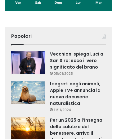
Ven
Sab
Dom
Lun
Mar
Popolari
Vecchioni spiega Luci a
San Siro: ecco il vero
significato del brano
05/01/2025
I segreti degli animali,
Apple TV+ annuncia la
nuova docuserie
naturalistica
11/11/2024
Per un 2025 all’insegna
della salute e del
benessere, arriva il