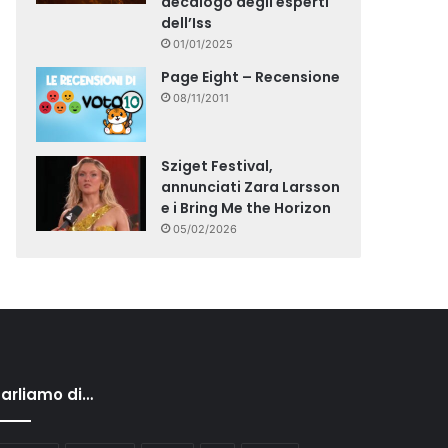
decalogo degli esperti
dell’Iss
01/01/2025
Page Eight – Recensione
08/11/2011
Sziget Festival,
annunciati Zara Larsson
e i Bring Me the Horizon
05/02/2026
arliamo di…