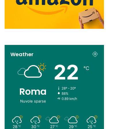
Weather
22
℃
Roma
28º - 20º
88%
0.89 km/h
Nuvole sparse
28
30
27
29
25
℃
℃
℃
℃
℃