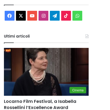
Facebook
X
You
Instagram
Telegram
TikTok
WhatsApp
Tube
Ultimi articoli
Cinema
Locarno Film Festival, a Isabella
Rossellini l’Excellence Award