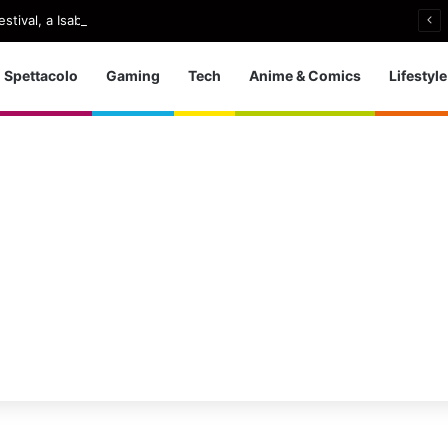
stival, a Isabella Rossellini l’Excellence Award
Spettacolo
Gaming
Tech
Anime & Comics
Lifestyle