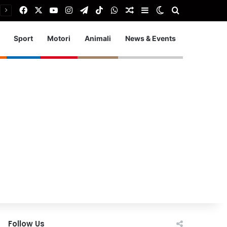
Facebook
X
You Tube
Instagram
Telegram
TikTok
WhatsApp
Articolo Random
Barra laterale
Cambia aspetto
Cerca
Sport
Motori
Animali
News & Events
Follow Us