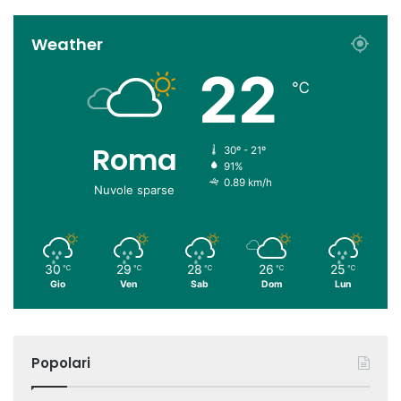
Weather
22
℃
Roma
30º - 21º
91%
0.89 km/h
Nuvole sparse
30
29
28
26
25
℃
℃
℃
℃
℃
Gio
Ven
Sab
Dom
Lun
Popolari