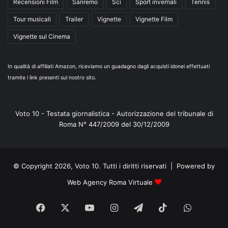
Recensioni Film
Sanremo
Sci
Sport invernali
Tennis
Tour musicali
Trailer
Vignette
Vignette Film
Vignette sul Cinema
In qualità di affiliati Amazon, riceviamo un guadagno dagli acquisti idonei effettuati
tramite i link presenti sul nostro sito.
Voto 10 - Testata giornalistica - Autorizzazione del tribunale di
Roma N° 447/2009 del 30/12/2009
© Copyright 2026, Voto 10. Tutti i diritti riservati | Powered by
Web Agency Roma Virtuale
Facebook
X
You
Instagram
Telegram
TikTok
WhatsA