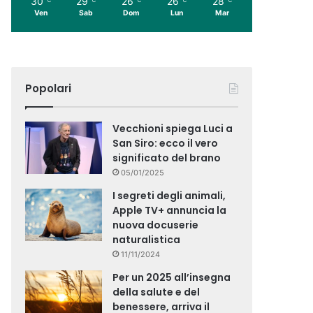
30
29
26
26
28
Ven
Sab
Dom
Lun
Mar
Popolari
Vecchioni spiega Luci a
San Siro: ecco il vero
significato del brano
05/01/2025
I segreti degli animali,
Apple TV+ annuncia la
nuova docuserie
naturalistica
11/11/2024
Per un 2025 all’insegna
della salute e del
benessere, arriva il