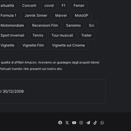
attualità
Concerti
covid
F1
Ferrari
Formula 1
Jannik Sinner
Marvel
MotoGP
Motomondiale
Recensioni Film
Sanremo
Sci
Sport invernali
Tennis
Tour musicali
Trailer
Vignette
Vignette Film
Vignette sul Cinema
n qualità di affiliati Amazon, riceviamo un guadagno dagli acquisti idonei
fettuati tramite i link presenti sul nostro sito.
el 30/12/2009
Facebook
X
You
Instagram
Telegram
TikTok
WhatsApp
Tube