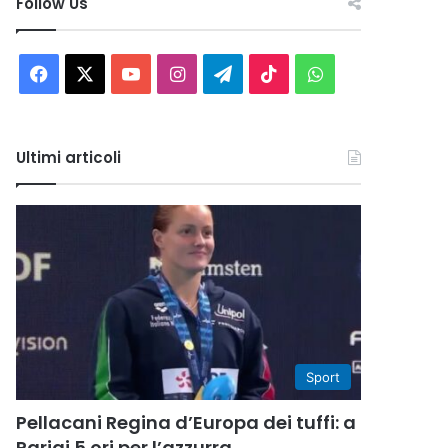
Follow Us
Facebook
X
You
Instagram
Telegram
TikTok
WhatsApp
Tube
Ultimi articoli
Sport
Pellacani Regina d’Europa dei tuffi: a
Parigi 5 ori per l’azzurra