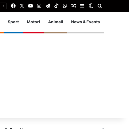
Facebook
X
You Tube
Instagram
Telegram
TikTok
WhatsApp
Articolo Random
Barra laterale
Cambia aspetto
Cerca
Sport
Motori
Animali
News & Events