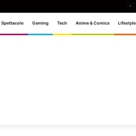
a d’Europa dei tuffi: a Parigi 5 ori per l’azzurra
Spettacolo
Gaming
Tech
Anime & Comics
Lifestyle