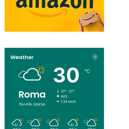
Weather
30
℃
Roma
31º - 27º
64%
1.34 km/h
Nuvole sparse
℃
℃
℃
℃
℃