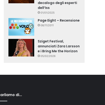
decalogo degli esperti
dell’Iss
01/01/2025
Page Eight – Recensione
08/11/2011
Sziget Festival,
annunciati Zara Larsson
e i Bring Me the Horizon
05/02/2026
arliamo di…