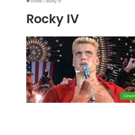
Home
/
Rocky IV
Rocky IV
Cine