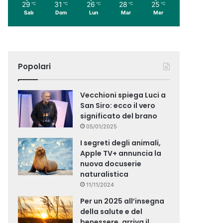
29
31
26
28
25
℃
℃
℃
℃
℃
Sab
Dom
Lun
Mar
Mer
Popolari
Vecchioni spiega Luci a
San Siro: ecco il vero
significato del brano
05/01/2025
I segreti degli animali,
Apple TV+ annuncia la
nuova docuserie
naturalistica
11/11/2024
Per un 2025 all’insegna
della salute e del
benessere, arriva il