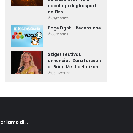
decalogo degli esperti
dell’Iss
01/01/2025
Page Eight – Recensione
08/11/2011
Sziget Festival,
annunciati Zara Larsson
e i Bring Me the Horizon
05/02/2026
arliamo di…