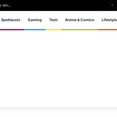
e Minogue, uscito Love Sensation (Afterhours Mix)
Spettacolo
Gaming
Tech
Anime & Comics
Lifestyle