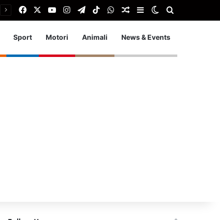
Facebook
X
You Tube
Instagram
Telegram
TikTok
WhatsApp
Articolo Random
Barra laterale
Cambia aspetto
Cerca
Sport
Motori
Animali
News & Events