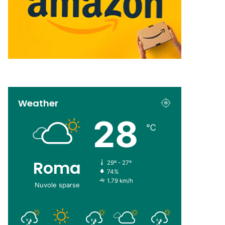
Weather
28
℃
Roma
29º - 27º
74%
1.79 km/h
Nuvole sparse