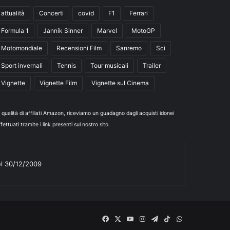
attualità
Concerti
covid
F1
Ferrari
Formula 1
Jannik Sinner
Marvel
MotoGP
Motomondiale
Recensioni Film
Sanremo
Sci
Sport invernali
Tennis
Tour musicali
Trailer
Vignette
Vignette Film
Vignette sul Cinema
n qualità di affiliati Amazon, riceviamo un guadagno dagli acquisti idonei
fettuati tramite i link presenti sul nostro sito.
el 30/12/2009
Facebook
X
You
Instagram
Telegram
TikTok
WhatsApp