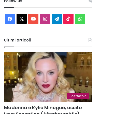
Follow Us
Facebook
X
You
Instagram
Telegram
TikTok
WhatsApp
Tube
Ultimi articoli
Spettacolo
Madonna e Kylie Minogue, uscito
Love Sensation (Afterhours Mix)