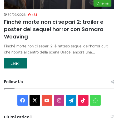
Cinema
30/03/2026
481
Finché morte non ci separi 2: trailer e
poster del sequel horror con Samara
Weaving
Finché morte non ci separi 2, è l’atteso sequel dell’horror cult
che riporta al centro della scena Grace, ancora una…
Leggi
Follow Us
Facebook
X
You
Instagram
Telegram
TikTok
WhatsAp
Tube
Ultimi articoli