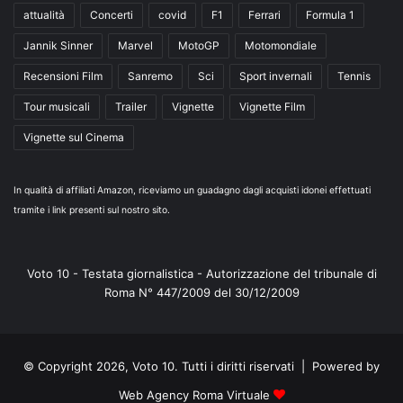
attualità
Concerti
covid
F1
Ferrari
Formula 1
Jannik Sinner
Marvel
MotoGP
Motomondiale
Recensioni Film
Sanremo
Sci
Sport invernali
Tennis
Tour musicali
Trailer
Vignette
Vignette Film
Vignette sul Cinema
In qualità di affiliati Amazon, riceviamo un guadagno dagli acquisti idonei effettuati
tramite i link presenti sul nostro sito.
Voto 10 - Testata giornalistica - Autorizzazione del tribunale di
Roma N° 447/2009 del 30/12/2009
© Copyright 2026, Voto 10. Tutti i diritti riservati | Powered by
Web Agency Roma Virtuale