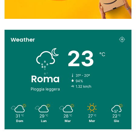
Weather
23
℃
Roma
31º - 20º
94%
1.32 km/h
Pioggia leggera
31
29
28
27
22
℃
℃
℃
℃
℃
Dom
Lun
Mar
Mer
Gio