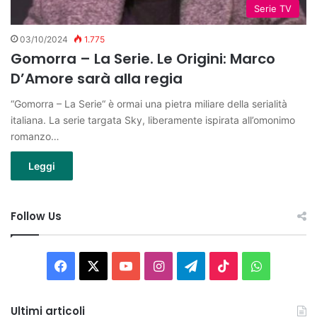
Serie TV
03/10/2024
1.775
Gomorra – La Serie. Le Origini: Marco
D’Amore sarà alla regia
“Gomorra – La Serie“ è ormai una pietra miliare della serialità
italiana. La serie targata Sky, liberamente ispirata all’omonimo
romanzo…
Leggi
Follow Us
Facebook
X
You
Instagram
Telegram
TikTok
WhatsAp
Tube
Ultimi articoli