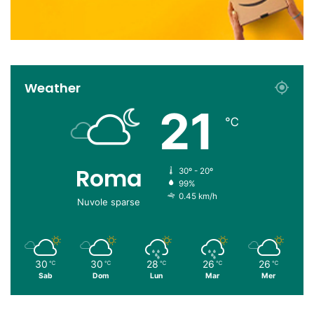
Weather
21
℃
Roma
30º - 20º
99%
0.45 km/h
Nuvole sparse
30
30
28
26
26
℃
℃
℃
℃
℃
Sab
Dom
Lun
Mar
Mer