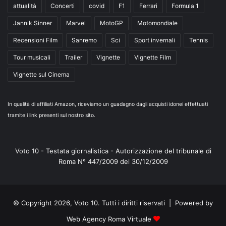
attualità
Concerti
covid
F1
Ferrari
Formula 1
Jannik Sinner
Marvel
MotoGP
Motomondiale
Recensioni Film
Sanremo
Sci
Sport invernali
Tennis
Tour musicali
Trailer
Vignette
Vignette Film
Vignette sul Cinema
In qualità di affiliati Amazon, riceviamo un guadagno dagli acquisti idonei effettuati
tramite i link presenti sul nostro sito.
Voto 10 - Testata giornalistica - Autorizzazione del tribunale di
Roma N° 447/2009 del 30/12/2009
© Copyright 2026, Voto 10. Tutti i diritti riservati | Powered by
Web Agency Roma Virtuale