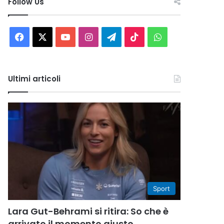
Follow Us
Facebook
X
You
Instagram
Telegram
TikTok
WhatsApp
Tube
Ultimi articoli
Sport
Lara Gut-Behrami si ritira: So che è
arrivato il momento giusto