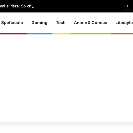
i si ritira: So che è arrivato il momento giusto
Spettacolo
Gaming
Tech
Anime & Comics
Lifestyle