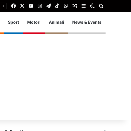
Facebook
X
You Tube
Instagram
Telegram
TikTok
WhatsApp
Articolo Random
Barra laterale
Cambia aspetto
Cerca
Sport
Motori
Animali
News & Events