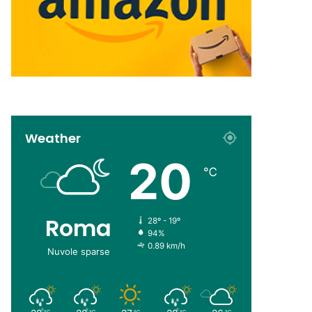
Weather
20
℃
Roma
28º - 19º
94%
0.89 km/h
Nuvole sparse
℃
℃
℃
℃
℃