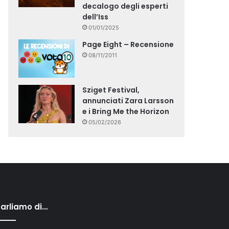
decalogo degli esperti
dell’Iss
01/01/2025
Page Eight – Recensione
08/11/2011
Sziget Festival,
annunciati Zara Larsson
e i Bring Me the Horizon
05/02/2026
arliamo di…