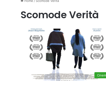
Home
/
Scomode Verità
Scomode Verità
Cine