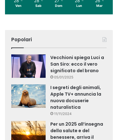
28
28
27
28
26
Ven
Sab
Dom
Lun
Mar
Popolari
Vecchioni spiega Luci a
San Siro: ecco il vero
significato del brano
05/01/2025
I segreti degli animali,
Apple TV+ annuncia la
nuova docuserie
naturalistica
11/11/2024
Per un 2025 all’insegna
della salute e del
benessere, arriva il