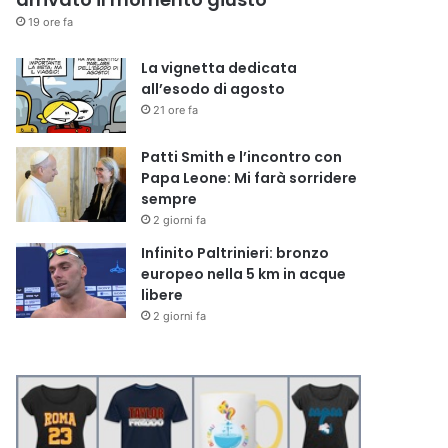
19 ore fa
La vignetta dedicata
all’esodo di agosto
21 ore fa
Patti Smith e l’incontro con
Papa Leone: Mi farà sorridere
sempre
2 giorni fa
Infinito Paltrinieri: bronzo
europeo nella 5 km in acque
libere
2 giorni fa