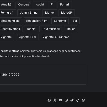
attualità
Concerti
covid
F1
Ferrari
Formula 1
Jannik Sinner
Marvel
MotoGP
Motomondiale
Recensioni Film
Sanremo
Sci
Sport invernali
Tennis
Tour musicali
Trailer
Vignette
Vignette Film
Vignette sul Cinema
n qualità di affiliati Amazon, riceviamo un guadagno dagli acquisti idonei
fettuati tramite i link presenti sul nostro sito.
el 30/12/2009
Facebook
X
You
Instagram
Telegram
TikTok
WhatsApp
Tube