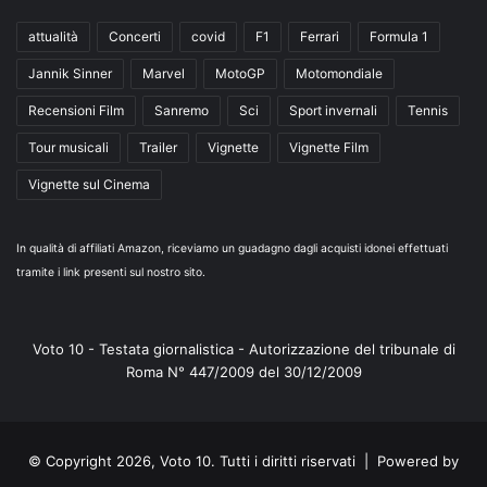
attualità
Concerti
covid
F1
Ferrari
Formula 1
Jannik Sinner
Marvel
MotoGP
Motomondiale
Recensioni Film
Sanremo
Sci
Sport invernali
Tennis
Tour musicali
Trailer
Vignette
Vignette Film
Vignette sul Cinema
In qualità di affiliati Amazon, riceviamo un guadagno dagli acquisti idonei effettuati
tramite i link presenti sul nostro sito.
Voto 10 - Testata giornalistica - Autorizzazione del tribunale di
Roma N° 447/2009 del 30/12/2009
© Copyright 2026, Voto 10. Tutti i diritti riservati | Powered by