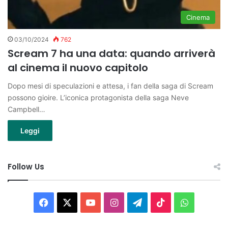
Cinema
03/10/2024
762
Scream 7 ha una data: quando arriverà
al cinema il nuovo capitolo
Dopo mesi di speculazioni e attesa, i fan della saga di Scream
possono gioire. L’iconica protagonista della saga Neve
Campbell…
Leggi
Follow Us
Facebook
X
You
Instagram
Telegram
TikTok
WhatsAp
Tube