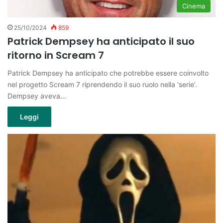
Cinema
25/10/2024
859
Patrick Dempsey ha anticipato il suo
ritorno in Scream 7
Patrick Dempsey ha anticipato che potrebbe essere coinvolto
nel progetto Scream 7 riprendendo il suo ruolo nella ‘serie’.
Dempsey aveva…
Leggi