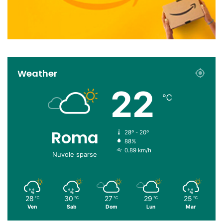
Weather
22
℃
Roma
28º - 20º
88%
0.89 km/h
Nuvole sparse
28
30
27
29
25
℃
℃
℃
℃
℃
Ven
Sab
Dom
Lun
Mar