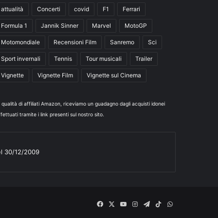
attualità
Concerti
covid
F1
Ferrari
Formula 1
Jannik Sinner
Marvel
MotoGP
Motomondiale
Recensioni Film
Sanremo
Sci
Sport invernali
Tennis
Tour musicali
Trailer
Vignette
Vignette Film
Vignette sul Cinema
n qualità di affiliati Amazon, riceviamo un guadagno dagli acquisti idonei
fettuati tramite i link presenti sul nostro sito.
el 30/12/2009
Facebook
X
You
Instagram
Telegram
TikTok
WhatsApp
Tube