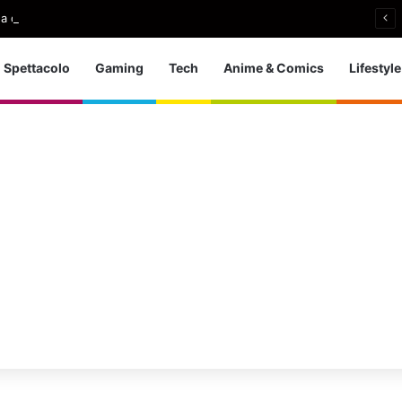
a d’Europa dei tuffi: a Parigi 5 ori per l’azzurra
Spettacolo
Gaming
Tech
Anime & Comics
Lifestyle