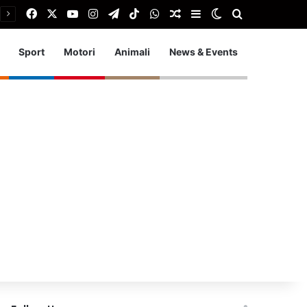
Facebook
X
You Tube
Instagram
Telegram
TikTok
WhatsApp
Articolo Random
Barra laterale
Cambia aspetto
Cerca
Sport
Motori
Animali
News & Events