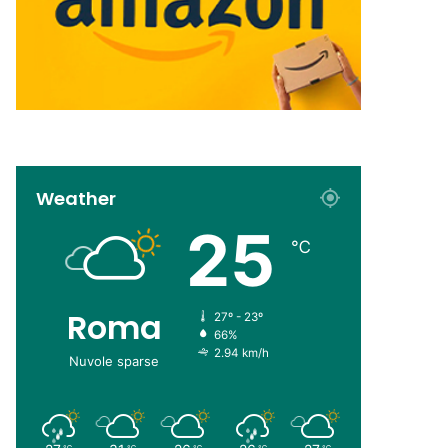
Weather
25
℃
Roma
27º - 23º
66%
2.94 km/h
Nuvole sparse
℃
℃
℃
℃
℃