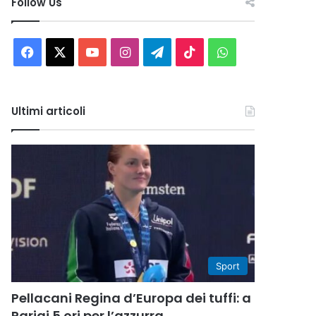
Follow Us
Facebook
X
You
Instagram
Telegram
TikTok
WhatsApp
Tube
Ultimi articoli
Sport
Pellacani Regina d’Europa dei tuffi: a
Parigi 5 ori per l’azzurra