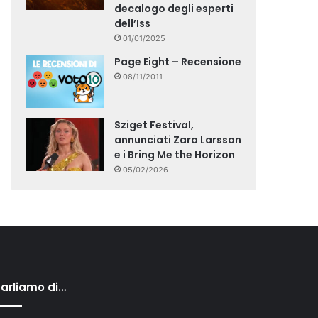
decalogo degli esperti
dell’Iss
01/01/2025
Page Eight – Recensione
08/11/2011
Sziget Festival,
annunciati Zara Larsson
e i Bring Me the Horizon
05/02/2026
arliamo di…