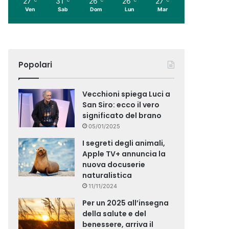
27
31
26
26
27
Ven
Sab
Dom
Lun
Mar
Popolari
Vecchioni spiega Luci a
San Siro: ecco il vero
significato del brano
05/01/2025
I segreti degli animali,
Apple TV+ annuncia la
nuova docuserie
naturalistica
11/11/2024
Per un 2025 all’insegna
della salute e del
benessere, arriva il