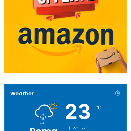
Weather
23
℃
27º - 22º