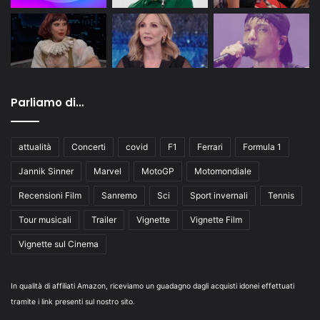
Parliamo di…
attualità
Concerti
covid
F1
Ferrari
Formula 1
Jannik Sinner
Marvel
MotoGP
Motomondiale
Recensioni Film
Sanremo
Sci
Sport invernali
Tennis
Tour musicali
Trailer
Vignette
Vignette Film
Vignette sul Cinema
In qualità di affiliati Amazon, riceviamo un guadagno dagli acquisti idonei effettuati
tramite i link presenti sul nostro sito.