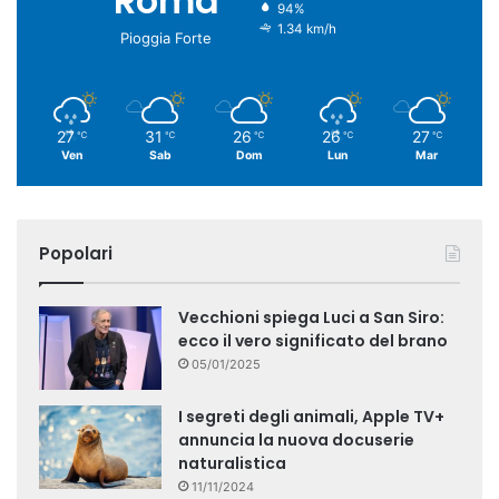
Roma
94%
1.34 km/h
Pioggia Forte
27
31
26
26
27
℃
℃
℃
℃
℃
Ven
Sab
Dom
Lun
Mar
Popolari
Vecchioni spiega Luci a San Siro:
ecco il vero significato del brano
05/01/2025
I segreti degli animali, Apple TV+
annuncia la nuova docuserie
naturalistica
11/11/2024