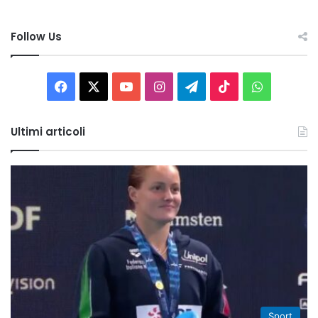
Follow Us
Facebook
X
You
Instagram
Telegram
TikTok
WhatsAp
Tube
Ultimi articoli
Sport