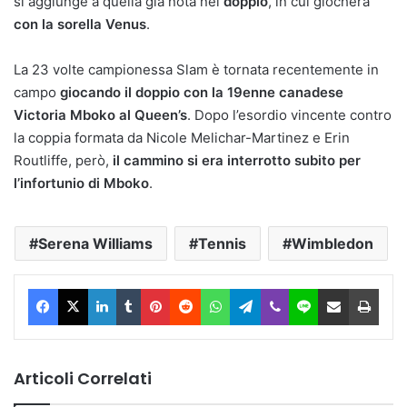
si aggiunge a quella già nota nel
doppio
, in cui giocherà
con la sorella Venus
.
La 23 volte campionessa Slam è tornata recentemente in
campo
giocando il doppio con la 19enne canadese
Victoria Mboko al Queen’s
. Dopo l’esordio vincente contro
la coppia formata da Nicole Melichar-Martinez e Erin
Routliffe, però,
il cammino si era interrotto subito per
l’infortunio di Mboko
.
Serena Williams
Tennis
Wimbledon
Facebook
X
LinkedIn
Tumblr
Pinterest
Reddit
WhatsApp
Telegram
Viber
Line
Condividi via Email
Stam
Articoli Correlati