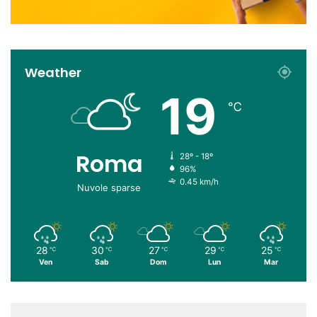
Weather
19
℃
Roma
28º - 18º
96%
0.45 km/h
Nuvole sparse
28
30
27
29
25
℃
℃
℃
℃
℃
Ven
Sab
Dom
Lun
Mar