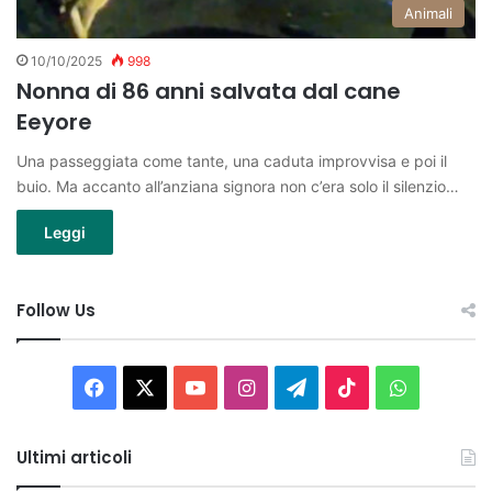
Animali
10/10/2025
998
Nonna di 86 anni salvata dal cane
Eeyore
Una passeggiata come tante, una caduta improvvisa e poi il
buio. Ma accanto all’anziana signora non c’era solo il silenzio…
Leggi
Follow Us
Facebook
X
You
Instagram
Telegram
TikTok
WhatsAp
Tube
Ultimi articoli