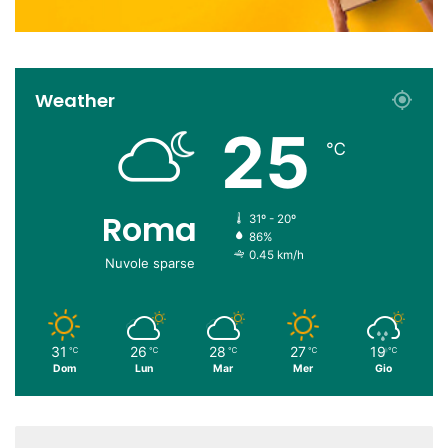
Weather
25
℃
Roma
31º - 20º
86%
0.45 km/h
Nuvole sparse
31
26
28
27
19
℃
℃
℃
℃
℃
Dom
Lun
Mar
Mer
Gio