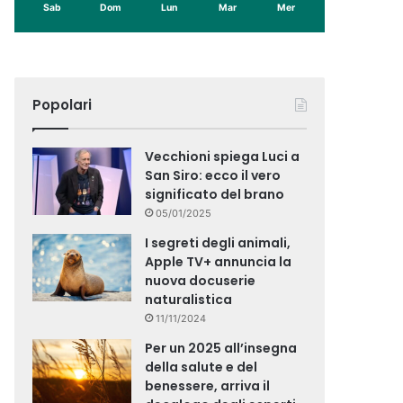
Sab
Dom
Lun
Mar
Mer
Popolari
Vecchioni spiega Luci a
San Siro: ecco il vero
significato del brano
05/01/2025
I segreti degli animali,
Apple TV+ annuncia la
nuova docuserie
naturalistica
11/11/2024
Per un 2025 all’insegna
della salute e del
benessere, arriva il