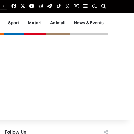
Facebook
X
You Tube
Instagram
Telegram
TikTok
WhatsApp
Articolo Random
Barra laterale
Cambia aspetto
Cerca
Sport
Motori
Animali
News & Events
Follow Us