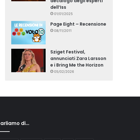
decalogo degli esperti
dell’Iss
01/01/2025
Page Eight – Recensione
08/11/2011
Sziget Festival,
annunciati Zara Larsson
e i Bring Me the Horizon
05/02/2026
arliamo di…