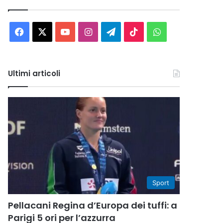
Facebook
X
You
Instagram
Telegram
TikTok
WhatsApp
Tube
Ultimi articoli
Sport
Pellacani Regina d’Europa dei tuffi: a
Parigi 5 ori per l’azzurra