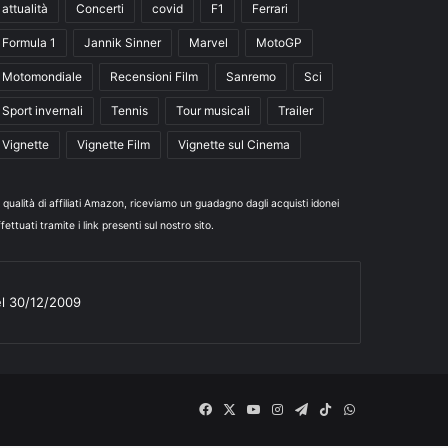
attualità
Concerti
covid
F1
Ferrari
Formula 1
Jannik Sinner
Marvel
MotoGP
Motomondiale
Recensioni Film
Sanremo
Sci
Sport invernali
Tennis
Tour musicali
Trailer
Vignette
Vignette Film
Vignette sul Cinema
n qualità di affiliati Amazon, riceviamo un guadagno dagli acquisti idonei
fettuati tramite i link presenti sul nostro sito.
el 30/12/2009
Facebook
X
You
Instagram
Telegram
TikTok
WhatsApp
Tube