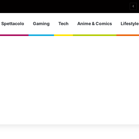
 d’Europa dei tuffi: a Parigi 5 ori per l’azzurra
Spettacolo
Gaming
Tech
Anime & Comics
Lifestyle