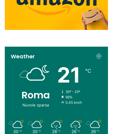
Weather
21
℃
Roma
30º - 20º
99%
0.45 km/h
Nuvole sparse
30
30
28
26
26
℃
℃
℃
℃
℃