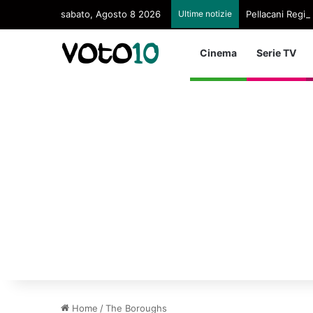
sabato, Agosto 8 2026
Ultime notizie
Pellacani Regina
Cinema
Serie TV
Home
/
The Boroughs