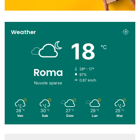
Weather
18
℃
Roma
28º - 17º
97%
0.87 km/h
Nuvole sparse
28
30
27
29
25
℃
℃
℃
℃
℃
Ven
Sab
Dom
Lun
Mar