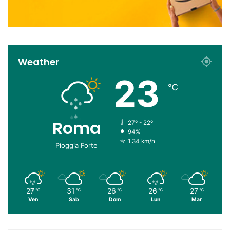
Weather
23
℃
Roma
27º - 22º
94%
1.34 km/h
Pioggia Forte
27
31
26
26
27
℃
℃
℃
℃
℃
Ven
Sab
Dom
Lun
Mar