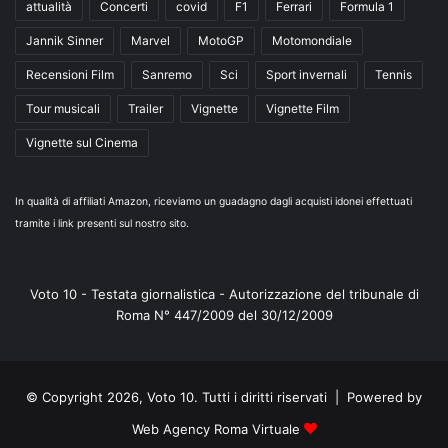
attualità
Concerti
covid
F1
Ferrari
Formula 1
Jannik Sinner
Marvel
MotoGP
Motomondiale
Recensioni Film
Sanremo
Sci
Sport invernali
Tennis
Tour musicali
Trailer
Vignette
Vignette Film
Vignette sul Cinema
In qualità di affiliati Amazon, riceviamo un guadagno dagli acquisti idonei effettuati
tramite i link presenti sul nostro sito.
Voto 10 - Testata giornalistica - Autorizzazione del tribunale di
Roma N° 447/2009 del 30/12/2009
© Copyright 2026, Voto 10. Tutti i diritti riservati | Powered by
Web Agency Roma Virtuale