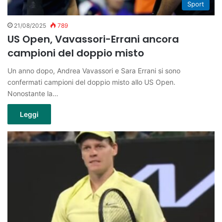
Sport
21/08/2025
789
US Open, Vavassori-Errani ancora
campioni del doppio misto
Un anno dopo, Andrea Vavassori e Sara Errani si sono
confermati campioni del doppio misto allo US Open.
Nonostante la…
Leggi