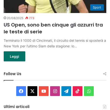
Sport
20/08/2025
773
US Open, sono ben cinque gli azzurri tra
le teste di serie
Terminato il 1000 di Cincinnati, il circuito del tennis si sposterà a
New York per l’ultimo Slam della stagione: lo…
Leggi
Follow Us
Facebook
X
You
Instagram
Telegram
TikTok
WhatsAp
Tube
Ultimi articoli